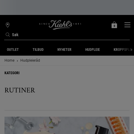
0
MIN
0 PRODUKT
FINN
HANDLEKURV
BUTIKK
Søk
Main content
OUTLET
TILBUD
NYHETER
HUDPLEIE
KROPPSPLEI
Home
Hudpleieråd
KATEGORI
RUTINER