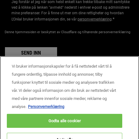
Jeg forstår at jeg når som helst enkelt kan trekke tilbake mitt samtykke
ved å klikke på lenken "avmeld" nederst i enhver e-post og administrere
mine preferanser. For å finne ut mer om dine rettigheter og hvordan
*
L’Oréal bruker informasjonen din, se vår
personvernerklæring
.
Denne hjemmesiden er beskyttet av Cloudflare og tilhørende personvernerklæring
SEND INN
Vi bruker informasjonskapsler for å få nettstedet vårt til å
fungere ordentlig, tilpasse innhold og annonser, tilby
funksjoner knyttet til sosiale medier og analysere trafikken
Produsentinformasjon
vår. Vi deler også informasjon om din bruk av nettstedet vårt
KIEHL'S
14, rue Royale - 75008 Paris France
med våre partnere innenfor sosiale medier, reklame og
consumercare@dk.oaccare.com
analyse.
Personvernerklæring
BETALINGSINNSTILLINGER
Godta alle cookier
kr - NO (NO)