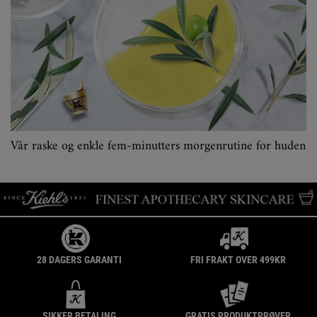
Vår raske og enkle fem-minutters morgenrutine for huden
28 DAGERS GARANTI
FRI FRAKT OVER 499KR
SIKKER BETALING
GRATIS PRODUKTPRØVER