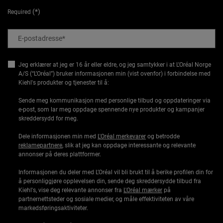
(*)
Required
E-postadresse
*
Jeg erklærer at jeg er 16 år eller eldre, og jeg samtykker i at L’Oréal Norge
A/S (“L’Oréal”) bruker informasjonen min (vist ovenfor) i forbindelse med
Kiehl's produkter og tjenester til å:
Sende meg kommunikasjon med personlige tilbud og oppdateringer via
e-post, som lar meg oppdage spennende nye produkter og kampanjer
skreddersydd for meg.
Dele informasjonen min med
L'Oréal merkevarer
og betrodde
reklamepartnere
, slik at jeg kan oppdage interessante og relevante
annonser på deres plattformer.
Informasjonen du deler med L’Oréal vil bli brukt til å berike profilen din for
å personliggjøre opplevelsen din, sende deg skreddersydde tilbud fra
Kiehl's, vise deg relevante annonser fra
L'Oréal mærker
på
partnernettsteder og sosiale medier, og måle effektiviteten av våre
markedsføringsaktiviteter.