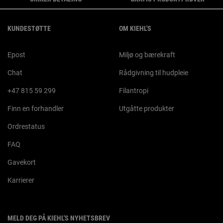
Footer navigation
KUNDESTØTTE
OM KIEHL'S
Epost
Miljø og bærekraft
Chat
Rådgivning til hudpleie
+47 815 59 299
Filantropi
Finn en forhandler
Utgåtte produkter
Ordrestatus
FAQ
Gavekort
Karrierer
MELD DEG PÅ KIEHL'S NYHETSBREV