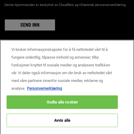
Denne hjemmesiden er beskyttet av Cloudflare og tilhørende personvernerklæring
SEND INN
Vi bruker informasjonskapsler for å få nettstedet vårt til å
Produsentinformasjon
fungere ordentlig, tilpasse innhold og annonser, tilby
KIEHL'S
funksjoner knyttet til sosiale medier og analysere trafikken
14, rue Royale - 75008 Paris France
vår. Vi deler også informasjon om din bruk av nettstedet vårt
consumercare@dk.oaccare.com
med våre partnere innenfor sosiale medier, reklame og
BETALINGSINNSTILLINGER
analyse.
Personvernerklæring
kr - NO (NO)
Godta alle cookier
Personvern
Brukervilkår
Nettstedskart
Informasjonskapselinnstillinger
Copyright © 2026 Kiehl’s Since 1851.
Avvis alle
Denne nettsiden er først og fremst rettet mot personer bosatt i Norge.
Informasjonskapsler og relatert teknologi brukes til markedsføringsformål.