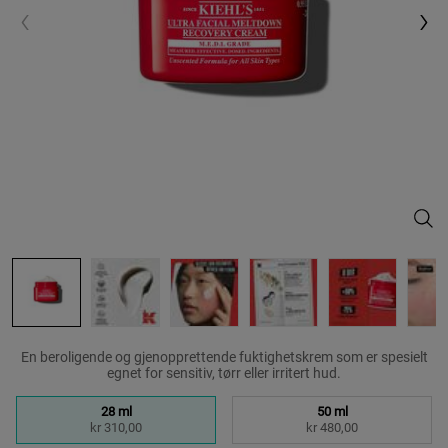
Ultr
En beroligende og gjenopprettende fuktighetskrem som er spesielt
egnet for sensitiv, tørr eller irritert hud.
Velg en size:
28 ml
50 ml
Selected
, 1 of 3
Selected
, 2 of 3
kr 310,00
kr 480,00