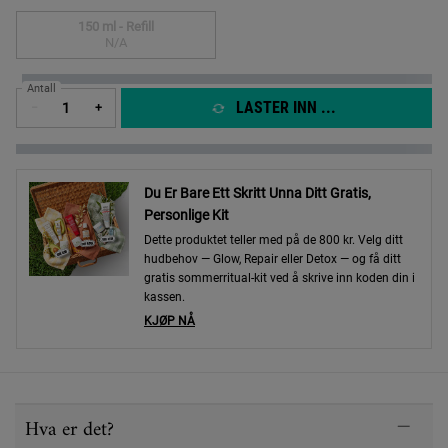
150 ml - Refill
Selected
The product variation is out of stock,
, 3 of 3
N/A
Antall
LASTER INN ...
−
+
Du Er Bare Ett Skritt Unna Ditt Gratis,
Personlige Kit
Dette produktet teller med på de 800 kr. Velg ditt
hudbehov — Glow, Repair eller Detox — og få ditt
gratis sommerritual-kit ved å skrive inn koden din i
kassen.
KJØP NÅ
PDP Sections Accordion
Hva er det?