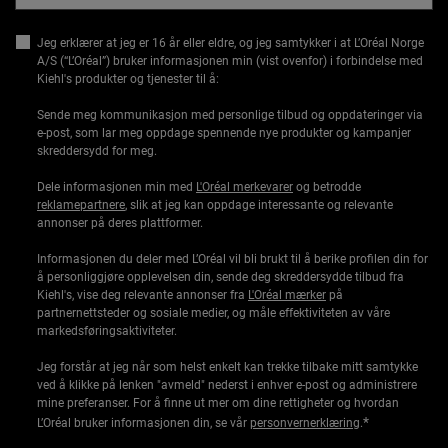
Jeg erklærer at jeg er 16 år eller eldre, og jeg samtykker i at L’Oréal Norge
A/S (“L’Oréal”) bruker informasjonen min (vist ovenfor) i forbindelse med
Kiehl's produkter og tjenester til å:
Sende meg kommunikasjon med personlige tilbud og oppdateringer via
e-post, som lar meg oppdage spennende nye produkter og kampanjer
skreddersydd for meg.
Dele informasjonen min med
L'Oréal merkevarer
og betrodde
reklamepartnere
, slik at jeg kan oppdage interessante og relevante
annonser på deres plattformer.
Informasjonen du deler med L’Oréal vil bli brukt til å berike profilen din for
å personliggjøre opplevelsen din, sende deg skreddersydde tilbud fra
Kiehl's, vise deg relevante annonser fra
L'Oréal mærker
på
partnernettsteder og sosiale medier, og måle effektiviteten av våre
markedsføringsaktiviteter.
Jeg forstår at jeg når som helst enkelt kan trekke tilbake mitt samtykke
ved å klikke på lenken "avmeld" nederst i enhver e-post og administrere
mine preferanser. For å finne ut mer om dine rettigheter og hvordan
*
L’Oréal bruker informasjonen din, se vår
personvernerklæring
.