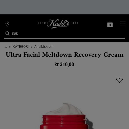
0
MIN
0 PRODUKT
FINN
HANDLEKURV
BUTIKK
Søk
Main content
...
KATEGORI
Ansiktskrem
Ultra Facial Meltdown Recovery Cream
kr 310,00