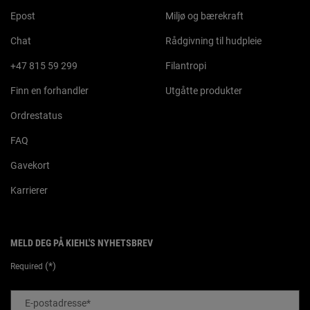
Epost
Miljø og bærekraft
Chat
Rådgivning til hudpleie
+47 815 59 299
Filantropi
Finn en forhandler
Utgåtte produkter
Ordrestatus
FAQ
Gavekort
Karrierer
MELD DEG PÅ KIEHL'S NYHETSBREV
(*)
Required
E-postadresse
*