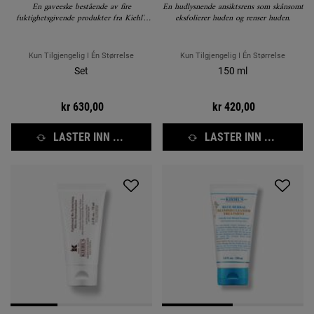
En gaveeske bestående av fire
En hudlysnende ansiktsrens som skånsomt
fuktighetsgivende produkter fra Kiehl's
eksfolierer huden og renser huden.
som dekker dine behov fra topp til tå.
Verdi: 730,-
Kun Tilgjengelig I Én Størrelse
Kun Tilgjengelig I Én Størrelse
Set
150 ml
kr 630,00
kr 420,00
LASTER INN ...
LASTER INN ...