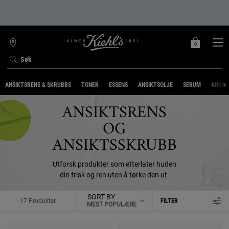
0
MIN
0 PRODUKT
FINN
HANDLEKURV
BUTIKK
Søk
Main content
ANSIKTSRENS & SKRUBBS
TONER
ESSENS
ANSIKTSOLJE
SERUM
ANSIK
ANSIKTSRENS
OG
ANSIKTSSKRUBB
Utforsk produkter som etterlater huden
din frisk og ren uten å tørke den ut.
SORT BY
17 Produkter
FILTER
FILTERMENY