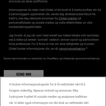
annonser på deres plattformer.
Informasjonen du deler med L’Oréal vil bli brukt til å berike profilen din for
å personliggjøre opplevelsen din, sende deg skreddersydde tilbud fra
Kiehl's, vise deg relevante annonser fra
L'Oréal mærker
på
partnernettsteder og sosiale medier, og måle effektiviteten av våre
markedsføringsaktiviteter.
Jeg forstår at jeg når som helst enkelt kan trekke tilbake mitt samtykke
ved å klikke på lenken "avmeld" nederst i enhver e-post og administrere
mine preferanser. For å finne ut mer om dine rettigheter og hvordan
*
L’Oréal bruker informasjonen din, se vår
personvernerklæring
.
Denne hjemmesiden er beskyttet av Cloudflare og tilhørende personvernerklæring
SEND INN
Vi bruker informasjonskapsler for å få nettstedet vårt til å
fungere ordentlig, tilpasse innhold og annonser, tilby
funksjoner knyttet til sosiale medier og analysere trafikken
Produsentinformasjon
vår. Vi deler også informasjon om din bruk av nettstedet vårt
KIEHL'S