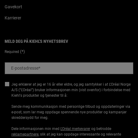
Gavekort
Karrierer
MELD DEG PÅ KIEHL'S NYHETSBREV
(*)
Required
E-postadresse
*
Jeg erklærer at jeg er 16 år eller eldre, og jeg samtykker i at L’Oréal Norge
A/S (“L’Oréal”) bruker informasjonen min (vist ovenfor) i forbindelse med
Kiehl's produkter og tjenester til å:
Sende meg kommunikasjon med personlige tilbud og oppdateringer via
e-post, som lar meg oppdage spennende nye produkter og kampanjer
skreddersydd for meg.
Dele informasjonen min med
L'Oréal merkevarer
og betrodde
reklamepartnere
, slik at jeg kan oppdage interessante og relevante