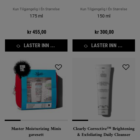
Kun Tilgjengelig I Én Størrelse
Kun Tilgjengelig I Én Størrelse
175 ml
150 ml
kr 455,00
kr 300,00
LASTER INN ...
LASTER INN ...
Master Moisturizing Minis
Clearly Corrective™ Brightening
gavesett
& Exfoliating Daily Cleanser