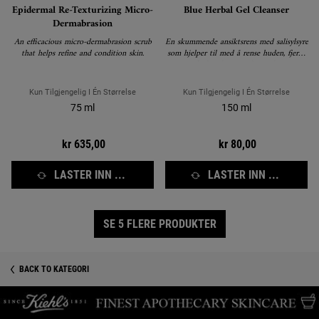
Epidermal Re-Texturizing Micro-
Blue Herbal Gel Cleanser
Dermabrasion
An efficacious micro-dermabrasion scrub
En skummende ansiktsrens med salisylsyre
that helps refine and condition skin.
som hjelper til med å rense huden, fjerne
overflødig olje og redusere kviser.
Kun Tilgjengelig I Én Størrelse
Kun Tilgjengelig I Én Størrelse
75 ml
150 ml
kr 635,00
kr 80,00
LASTER INN ...
LASTER INN ...
SE 5 FLERE PRODUKTER
BACK TO KATEGORI