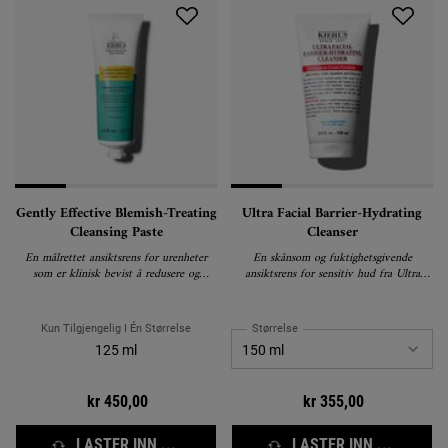
Gently Effective Blemish-Treating
Ultra Facial Barrier-Hydrating
Cleansing Paste
Cleanser
En målrettet ansiktsrens for urenheter
En skånsom og fuktighetsgivende
som er klinisk bevist å redusere og
ansiktsrens for sensitiv hud fra Ultra
forebygge urenheter uten å tørke ut
Facial-serien som fjerner urenheter uten å
huden
tørke ut huden.
Kun Tilgjengelig I Én Størrelse
Størrelse
125 ml
kr 450,00
kr 355,00
LASTER INN ...
LASTER INN ...