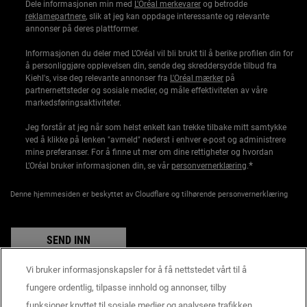
Dele informasjonen min med
L'Oréal merkevarer
og betrodde
reklamepartnere
, slik at jeg kan oppdage interessante og relevante
annonser på deres plattformer.
Informasjonen du deler med L’Oréal vil bli brukt til å berike profilen din for
å personliggjøre opplevelsen din, sende deg skreddersydde tilbud fra
Kiehl's, vise deg relevante annonser fra
L'Oréal mærker
på
partnernettsteder og sosiale medier, og måle effektiviteten av våre
markedsføringsaktiviteter.
Jeg forstår at jeg når som helst enkelt kan trekke tilbake mitt samtykke
ved å klikke på lenken "avmeld" nederst i enhver e-post og administrere
mine preferanser. For å finne ut mer om dine rettigheter og hvordan
*
L’Oréal bruker informasjonen din, se vår
personvernerklæring
.
Denne hjemmesiden er beskyttet av Cloudflare og tilhørende personvernerklæring
SEND INN
Vi bruker informasjonskapsler for å få nettstedet vårt til å
fungere ordentlig, tilpasse innhold og annonser, tilby
funksjoner knyttet til sosiale medier og analysere trafikken