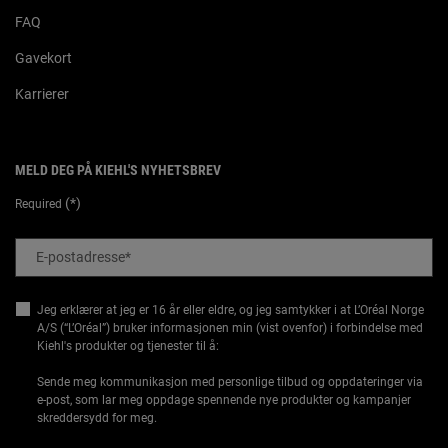
FAQ
Gavekort
Karrierer
MELD DEG PÅ KIEHL'S NYHETSBREV
(*)
Required
E-postadresse
*
Jeg erklærer at jeg er 16 år eller eldre, og jeg samtykker i at L’Oréal Norge
A/S (“L’Oréal”) bruker informasjonen min (vist ovenfor) i forbindelse med
Kiehl's produkter og tjenester til å:
Sende meg kommunikasjon med personlige tilbud og oppdateringer via
e-post, som lar meg oppdage spennende nye produkter og kampanjer
skreddersydd for meg.