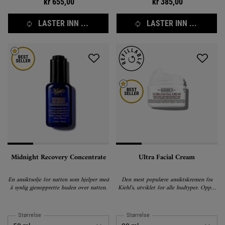
kr 655,00
kr 385,00
LASTER INN ...
LASTER INN ...
Midnight Recovery Concentrate
Ultra Facial Cream
En ansiktsolje for natten som hjelper med
Den mest populære ansiktskremen fra
å synlig gjenopprette huden over natten.
Kiehl's, utviklet for alle hudtyper. Opptil
72-timers fuktighet.
Størrelse
Størrelse