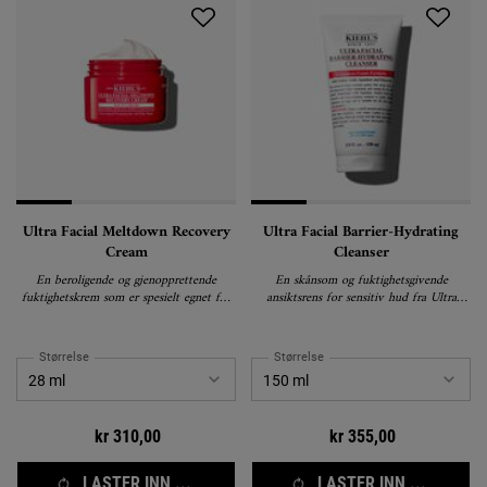
Ultra Facial Meltdown Recovery
Ultra Facial Barrier-Hydrating
Cream
Cleanser
En beroligende og gjenopprettende
En skånsom og fuktighetsgivende
fuktighetskrem som er spesielt egnet for
ansiktsrens for sensitiv hud fra Ultra
sensitiv, tørr eller irritert hud.
Facial-serien som fjerner urenheter uten å
tørke ut huden.
Størrelse
Størrelse
kr 310,00
kr 355,00
LASTER INN ...
LASTER INN ...