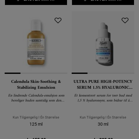
Calendula Skin-Soothing &
ULTRA PURE HIGH-POTENCY
Stabilizing Emulsion
SERUM 1.5% HYALURONIC
ACID
En lindrende Calendula-emulsjon som
Et konsentrert serum for tørr hud med
beroliger huden samtidig som den
1,5 % hyaluronsyre, som bidrar til å
reduserer rødhet og glans.
gjenoppbygge og bevare fuktigheten, for
en sunn og fuktet hud.
Kun Tilgjengelig I Én Størrelse
Kun Tilgjengelig I Én Størrelse
125 ml
30 ml