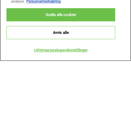
analyse.
Personvernerklæring
Jeg forstår at jeg når som helst enkelt kan trekke tilbake mitt samtykke
Godta alle cookier
ved å klikke på lenken "avmeld" nederst i enhver e-post og administrere
mine preferanser. For å finne ut mer om dine rettigheter og hvordan
*
L’Oréal bruker informasjonen din, se vår
personvernerklæring
.
Avvis alle
Denne hjemmesiden er beskyttet av Cloudflare og tilhørende personvernerklæring
Informasjonskapselinnstillinger
SEND INN
Produsentinformasjon
KIEHL'S
14, rue Royale - 75008 Paris France
consumercare@dk.oaccare.com
BETALINGSINNSTILLINGER
kr - NO (NO)