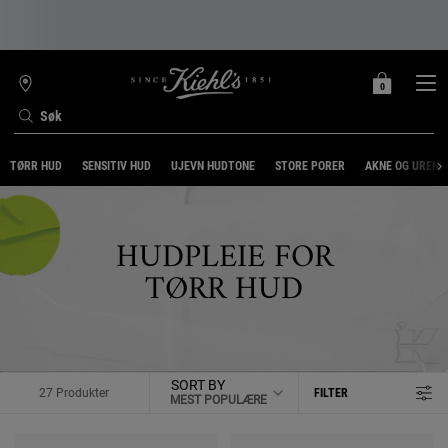
0
MIN
0 PRODUKT
FINN
HANDLEKURV
BUTIKK
Søk
Main content
TØRR HUD
SENSITIV HUD
UJEVN HUDTONE
STORE PORER
AKNE OG URENH
HUDPLEIE FOR
TØRR HUD
SORT BY
27 Produkter
FILTER
FILTERMENY