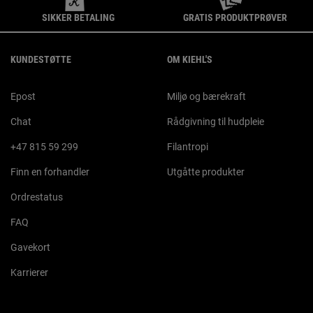
SIKKER BETALING
GRATIS PRODUKTPRØVER
Footer navigation
KUNDESTØTTE
OM KIEHL'S
Epost
Miljø og bærekraft
Chat
Rådgivning til hudpleie
+47 815 59 299
Filantropi
Finn en forhandler
Utgåtte produkter
Ordrestatus
FAQ
Gavekort
Karrierer