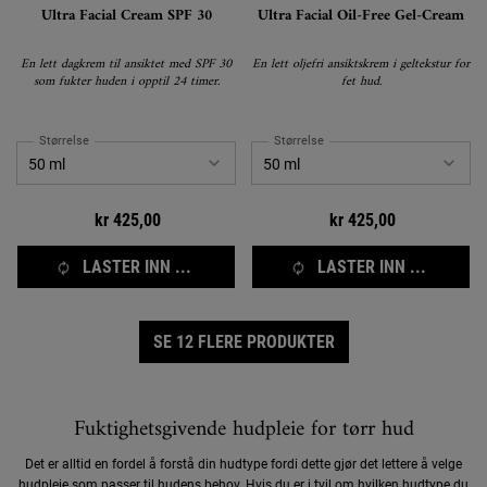
Ultra Facial Cream SPF 30
Ultra Facial Oil-Free Gel-Cream
En lett dagkrem til ansiktet med SPF 30
En lett oljefri ansiktskrem i geltekstur for
som fukter huden i opptil 24 timer.
fet hud.
Størrelse
Størrelse
kr 425,00
kr 425,00
LASTER INN ...
LASTER INN ...
SE 12 FLERE PRODUKTER
Fuktighetsgivende hudpleie for tørr hud
Det er alltid en fordel å forstå din hudtype fordi dette gjør det lettere å velge
hudpleie som passer til hudens behov. Hvis du er i tvil om hvilken hudtype du