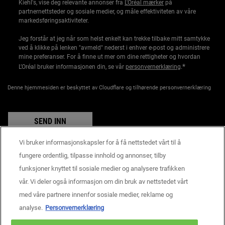
Kiehl's, vise deg relevante annonser fra
L'Oréal mærker
på
partnernettsteder og sosiale medier, og måle effektiviteten av våre
markedsføringsaktiviteter.
Jeg forstår at jeg når som helst enkelt kan trekke tilbake mitt samtykke
ved å klikke på lenken "avmeld" nederst i enhver e-post og administrere
mine preferanser. For å finne ut mer om dine rettigheter og hvordan
*
L’Oréal bruker informasjonen din, se vår
personvernerklæring
.
Denne hjemmesiden er beskyttet av Cloudflare og tilhørende personvernerklæring
SEND INN
Vi bruker informasjonskapsler for å få nettstedet vårt til å
fungere ordentlig, tilpasse innhold og annonser, tilby
funksjoner knyttet til sosiale medier og analysere trafikken
Produsentinformasjon
vår. Vi deler også informasjon om din bruk av nettstedet vårt
KIEHL'S
14, rue Royale - 75008 Paris France
med våre partnere innenfor sosiale medier, reklame og
consumercare@dk.oaccare.com
analyse.
Personvernerklæring
BETALINGSINNSTILLINGER