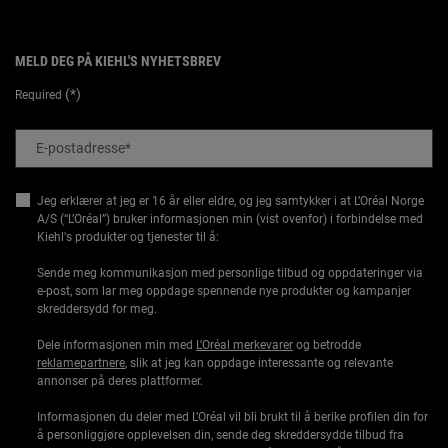
MELD DEG PÅ KIEHL'S NYHETSBREV
(*)
Required
E-postadresse
*
Jeg erklærer at jeg er 16 år eller eldre, og jeg samtykker i at L’Oréal Norge
A/S (“L’Oréal”) bruker informasjonen min (vist ovenfor) i forbindelse med
Kiehl's produkter og tjenester til å:
Sende meg kommunikasjon med personlige tilbud og oppdateringer via
e-post, som lar meg oppdage spennende nye produkter og kampanjer
skreddersydd for meg.
Dele informasjonen min med
L'Oréal merkevarer
og betrodde
reklamepartnere
, slik at jeg kan oppdage interessante og relevante
annonser på deres plattformer.
Informasjonen du deler med L’Oréal vil bli brukt til å berike profilen din for
å personliggjøre opplevelsen din, sende deg skreddersydde tilbud fra