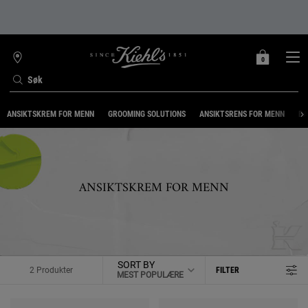
0
MIN
0 PRODUKT
FINN
HANDLEKURV
BUTIKK
Søk
Main content
ANSIKTSKREM FOR MENN
GROOMING SOLUTIONS
ANSIKTSRENS FOR MENN
BA
ANSIKTSKREM FOR MENN
SORT BY
2 Produkter
FILTER
FILTERMENY