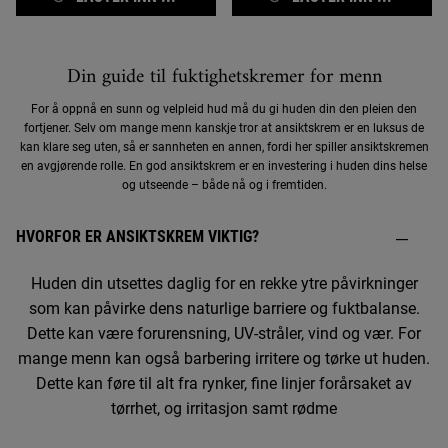
Din guide til fuktighetskremer for menn
For å oppnå en sunn og velpleid hud må du gi huden din den pleien den
fortjener. Selv om mange menn kanskje tror at ansiktskrem er en luksus de
kan klare seg uten, så er sannheten en annen, fordi her spiller ansiktskremen
en avgjørende rolle. En god ansiktskrem er en investering i huden dins helse
og utseende – både nå og i fremtiden.
HVORFOR ER ANSIKTSKREM VIKTIG?
Huden din utsettes daglig for en rekke ytre påvirkninger
som kan påvirke dens naturlige barriere og fuktbalanse.
Dette kan være forurensning, UV-stråler, vind og vær. For
mange menn kan også barbering irritere og tørke ut huden.
Dette kan føre til alt fra rynker, fine linjer forårsaket av
tørrhet, og irritasjon samt rødme