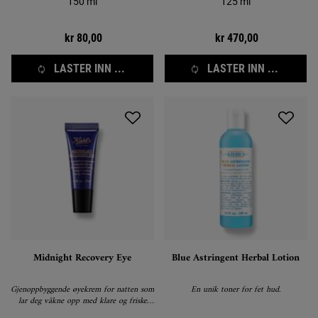
150 ml
125 ml
kr 80,00
kr 470,00
LASTER INN ...
LASTER INN ...
Midnight Recovery Eye
Blue Astringent Herbal Lotion
Gjenoppbyggende øyekrem for natten som
En unik toner for fet hud.
lar deg våkne opp med klare og friske
øyne.