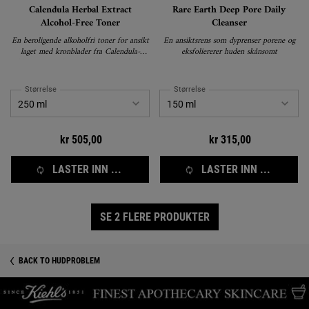
Calendula Herbal Extract
Rare Earth Deep Pore Daily
Alcohol-Free Toner
Cleanser
En beroligende alkoholfri toner for ansikt
En ansiktsrens som dyprenser porene og
laget med kronblader fra Calendula-
eksfoliererer huden skånsomt
blomsten. Reduserer rødhet, overflødig
olje i ansiktet og forbedrer hudens
tekstur. Parfymefri.
Størrelse
Størrelse
kr 505,00
kr 315,00
LASTER INN ...
LASTER INN ...
SE 2 FLERE PRODUKTER
BACK TO HUDPROBLEM