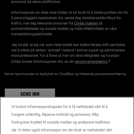
annonser på deres plattformer.
Informasjonen du deler med L’Oréal vil bli brukt til å berike profilen din for
å personliggjøre opplevelsen din, sende deg skreddersydde tilbud fra
Kiehl's, vise deg relevante annonser fra
L'Oréal mærker
på
partnernettsteder og sosiale medier, og måle effektiviteten av våre
markedsføringsaktiviteter.
Jeg forstår at jeg når som helst enkelt kan trekke tilbake mitt samtykke
ved å klikke på lenken "avmeld" nederst i enhver e-post og administrere
mine preferanser. For å finne ut mer om dine rettigheter og hvordan
*
L’Oréal bruker informasjonen din, se vår
personvernerklæring
.
Denne hjemmesiden er beskyttet av Cloudflare og tilhørende personvernerklæring
SEND INN
Vi bruker informasjonskapsler for å få nettstedet vårt til å
fungere ordentlig, tilpasse innhold og annonser, tilby
funksjoner knyttet til sosiale medier og analysere trafikken
Produsentinformasjon
vår. Vi deler også informasjon om din bruk av nettstedet vårt
KIEHL'S