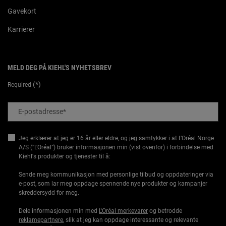
Gavekort
Karrierer
MELD DEG PÅ KIEHL'S NYHETSBREV
(*)
Required
E-postadresse
*
Jeg erklærer at jeg er 16 år eller eldre, og jeg samtykker i at L’Oréal Norge
A/S (“L’Oréal”) bruker informasjonen min (vist ovenfor) i forbindelse med
Kiehl's produkter og tjenester til å:
Sende meg kommunikasjon med personlige tilbud og oppdateringer via
e-post, som lar meg oppdage spennende nye produkter og kampanjer
skreddersydd for meg.
Dele informasjonen min med
L'Oréal merkevarer
og betrodde
reklamepartnere
, slik at jeg kan oppdage interessante og relevante