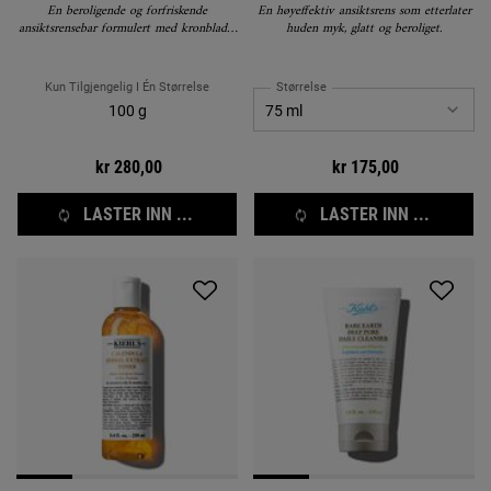
En beroligende og forfriskende
En høyeffektiv ansiktsrens som etterlater
ansiktsrensebar formulert med kronblader
huden myk, glatt og beroliget.
fra ringblomst.
Kun Tilgjengelig I Én Størrelse
Størrelse
100 g
kr 280,00
kr 175,00
LASTER INN ...
LASTER INN ...