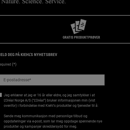
GRATIS PRODUKTPRØVER
ELD DEG PÅ KIEHL'S NYHETSBREV
(*)
equired
E-postadresse
*
Jeg erklærer at jeg er 16 år eller eldre, og jeg samtykker i at
L’Oréal Norge A/S (“L’Oréal”) bruker informasjonen min (vist
ovenfor) i forbindelse med Kiehl's produkter og tjenester til å:
Sende meg kommunikasjon med personlige tilbud og
oppdateringer via e-post, som lar meg oppdage spennende nye
produkter og kampanjer skreddersydd for meg.