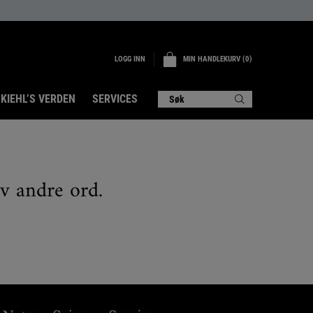
LOGG INN
MIN HANDLEKURV
0
0 PRODUKT
KIEHL’S VERDEN
SERVICES
Søk
øv andre ord.