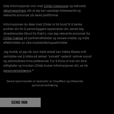
Dele informasjonen min med
L'Oréal merkevarer
og betrodde
reklamepartnere
, slik at jeg kan oppdage interessante og
relevante annonser på deres plattformer.
Informasjonen du deler med L’Oréal vil bli brukt til å berike
profilen din for å personliggjøre opplevelsen din, sende deg
skreddersydde tilbud fra Kiehl's, vise deg relevante annonser fra
L'Oréal mærker
på partnernettsteder og sosiale medier, og måle
effektiviteten av våre markedsføringsaktiviteter.
Jeg forstår at jeg når som helst enkelt kan trekke tilbake mitt
samtykke ved å klikke på lenken "avmeld" nederst i enhver e-post
og administrere mine preferanser. For å finne ut mer om dine
rettigheter og hvordan L’Oréal bruker informasjonen din, se vår
*
personvernerklæring
.
Denne hjemmesiden er beskyttet av Cloudflare og tilhørende
personvernerklæring
SEND INN