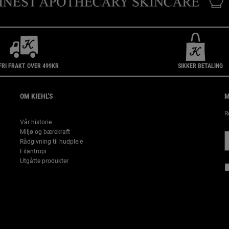
FRI FRAKT OVER 499KR
SIKKER BETALING
OM KIEHL'S
M
R
Vår historie
Miljø og bærekraft
Rådgivning til hudpleie
Filantropi
Utgåtte produkter