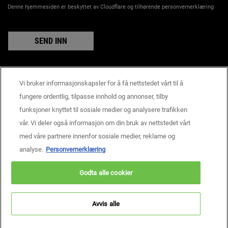
Denne hjemmesiden er beskyttet av Cloudflare og tilhørende personvernerklæring
SEND INN
Vi bruker informasjonskapsler for å få nettstedet vårt til å
Produsentinformasjon
fungere ordentlig, tilpasse innhold og annonser, tilby
KIEHL'S
funksjoner knyttet til sosiale medier og analysere trafikken
14, rue Royale - 75008 Paris France
vår. Vi deler også informasjon om din bruk av nettstedet vårt
consumercare@dk.oaccare.com
med våre partnere innenfor sosiale medier, reklame og
BETALINGSINNSTILLINGER
analyse.
Personvernerklæring
kr - NO (NO)
Godta alle cookier
Personvern
Brukervilkår
Nettstedskart
Informasjonskapselinnstillinger
Copyright © 2026 Kiehl’s Since 1851.
Avvis alle
Denne nettsiden er først og fremst rettet mot personer bosatt i Norge.
Informasjonskapsler og relatert teknologi brukes til markedsføringsformål.
For å lese mer, besøk AdChoices og les personvernreglene våre.