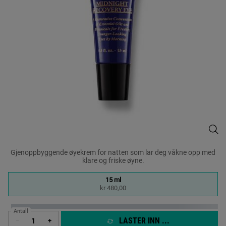
Midn
Gjenoppbyggende øyekrem for natten som lar deg våkne opp med
klare og friske øyne.
One size only
15 ml
Selected
, 1 of 1
kr 480,00
Antall
LASTER INN ...
−
+