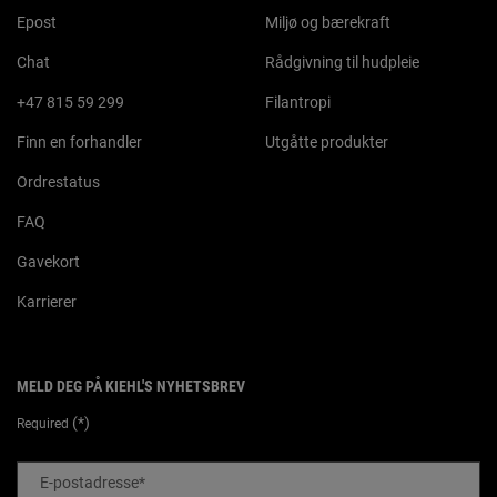
Epost
Miljø og bærekraft
Chat
Rådgivning til hudpleie
+47 815 59 299
Filantropi
Finn en forhandler
Utgåtte produkter
Ordrestatus
FAQ
Gavekort
Karrierer
MELD DEG PÅ KIEHL'S NYHETSBREV
(*)
Required
E-postadresse
*