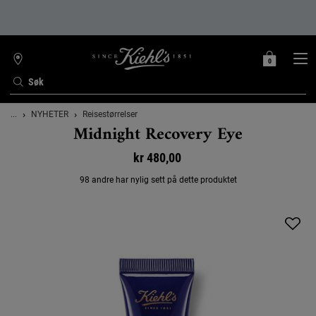
0
MIN
0 PRODUKT
FINN
HANDLEKURV
BUTIKK
Søk
Main content
...
NYHETER
Reisestørrelser
Midnight Recovery Eye
kr 480,00
98 andre har nylig sett på dette produktet