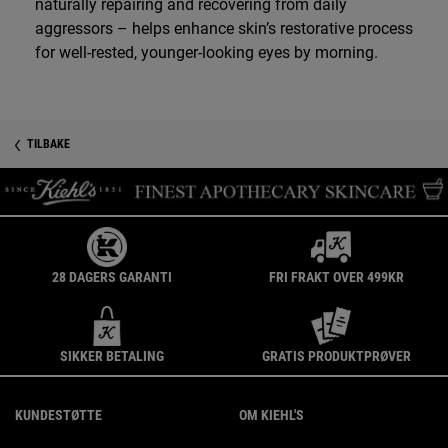
naturally repairing and recovering from daily
aggressors – helps enhance skin’s restorative process
for well-rested, younger-looking eyes by morning.
PDP Reviews
TILBAKE
28 DAGERS GARANTI
FRI FRAKT OVER 499KR
SIKKER BETALING
GRATIS PRODUKTPRØVER
Footer navigation
KUNDESTØTTE
OM KIEHL'S