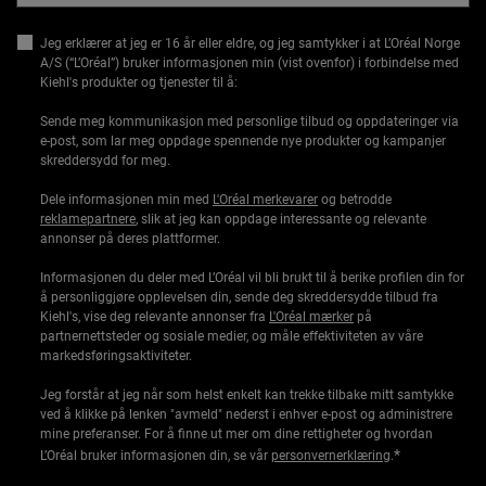
Jeg erklærer at jeg er 16 år eller eldre, og jeg samtykker i at L’Oréal Norge
A/S (“L’Oréal”) bruker informasjonen min (vist ovenfor) i forbindelse med
Kiehl's produkter og tjenester til å:
Sende meg kommunikasjon med personlige tilbud og oppdateringer via
e-post, som lar meg oppdage spennende nye produkter og kampanjer
skreddersydd for meg.
Dele informasjonen min med
L'Oréal merkevarer
og betrodde
reklamepartnere
, slik at jeg kan oppdage interessante og relevante
annonser på deres plattformer.
Informasjonen du deler med L’Oréal vil bli brukt til å berike profilen din for
å personliggjøre opplevelsen din, sende deg skreddersydde tilbud fra
Kiehl's, vise deg relevante annonser fra
L'Oréal mærker
på
partnernettsteder og sosiale medier, og måle effektiviteten av våre
markedsføringsaktiviteter.
Jeg forstår at jeg når som helst enkelt kan trekke tilbake mitt samtykke
ved å klikke på lenken "avmeld" nederst i enhver e-post og administrere
mine preferanser. For å finne ut mer om dine rettigheter og hvordan
*
L’Oréal bruker informasjonen din, se vår
personvernerklæring
.