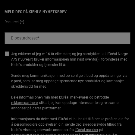
MELD DEG PÅ KIEHL'S NYHETSBREV
(*)
Required
E-postadresse
*
Jeg erklærer at jeg er 16 år eller eldre, og jeg samtykker i at L’Oréal Norge
A/S (“L’Oréal”) bruker informasjonen min (vist ovenfor) i forbindelse med
Kiehl's produkter og tjenester til å:
Sende meg kommunikasjon med personlige tilbud og oppdateringer via
e-post, som lar meg oppdage spennende nye produkter og kampanjer
skreddersydd for meg.
Dele informasjonen min med
L'Oréal merkevarer
og betrodde
reklamepartnere
, slik at jeg kan oppdage interessante og relevante
annonser på deres plattformer.
Informasjonen du deler med L’Oréal vil bli brukt til å berike profilen din for
å personliggjøre opplevelsen din, sende deg skreddersydde tilbud fra
Kiehl's, vise deg relevante annonser fra
L'Oréal mærker
på