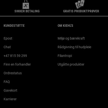
SIKKER BETALING
GRATIS PRODUKTPRØVER
Footer navigation
KUNDESTØTTE
OM KIEHL'S
Epost
Miljø og bærekraft
Chat
Rådgivning til hudpleie
+47 815 59 299
Filantropi
Finn en forhandler
Utgåtte produkter
Ordrestatus
FAQ
Gavekort
Karrierer