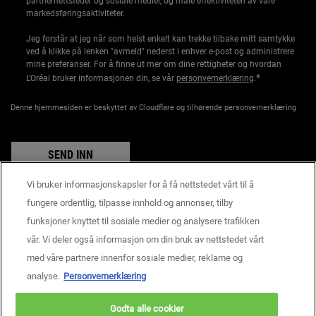
partnernettsteder og sosiale medier, og måle effektiviteten av våre
markedsføringsaktiviteter.
Jeg forstår at jeg når som helst enkelt kan trekke tilbake mitt samtykke
ved å klikke på lenken "avmeld" nederst i enhver e-post og administrere
mine preferanser. For å finne ut mer om dine rettigheter og hvordan
*
L’Oréal bruker informasjonen din, se vår
personvernerklæring
.
Denne hjemmesiden er beskyttet av Cloudflare og tilhørende personvernerklæring
SEND INN
Vi bruker informasjonskapsler for å få nettstedet vårt til å
fungere ordentlig, tilpasse innhold og annonser, tilby
funksjoner knyttet til sosiale medier og analysere trafikken
Produsentinformasjon
vår. Vi deler også informasjon om din bruk av nettstedet vårt
KIEHL'S
14, rue Royale - 75008 Paris France
med våre partnere innenfor sosiale medier, reklame og
consumercare@dk.oaccare.com
analyse.
Personvernerklæring
BETALINGSINNSTILLINGER
Godta alle cookier