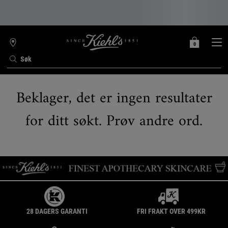
0
MIN
0 PRODUKT
FINN
HANDLEKURV
BUTIKK
Søk
Main content
Beklager, det er ingen resultater
for ditt søkt. Prøv andre ord.
28 DAGERS GARANTI
FRI FRAKT OVER 499KR