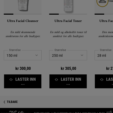
Ultra Facial Cleanser
Ultra Facial Toner
Ultra Fa
En mild skummende
En mild og alkoholfri toner til
Den mest
ansiktsrens for alle hudtyper.
ansiktet for alle hudtyper.
ansiktskreme
utviklet for 
Opptil 72-tim
Størrelse
Størrelse
Størrelse
kr 300,00
kr 305,00
kr 2
LASTER INN
LASTER INN
LAS
...
...
.
Sikkerhetsinformasjon
PDP Reviews
TILBAKE