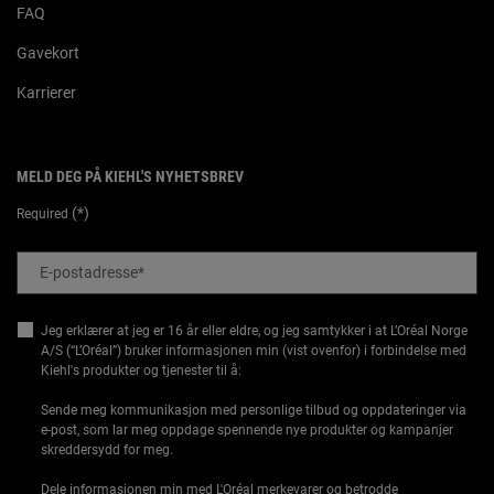
FAQ
Gavekort
Karrierer
MELD DEG PÅ KIEHL'S NYHETSBREV
(*)
Required
E-postadresse
*
Jeg erklærer at jeg er 16 år eller eldre, og jeg samtykker i at L’Oréal Norge
A/S (“L’Oréal”) bruker informasjonen min (vist ovenfor) i forbindelse med
Kiehl's produkter og tjenester til å:
Sende meg kommunikasjon med personlige tilbud og oppdateringer via
e-post, som lar meg oppdage spennende nye produkter og kampanjer
skreddersydd for meg.
Dele informasjonen min med
L'Oréal merkevarer
og betrodde