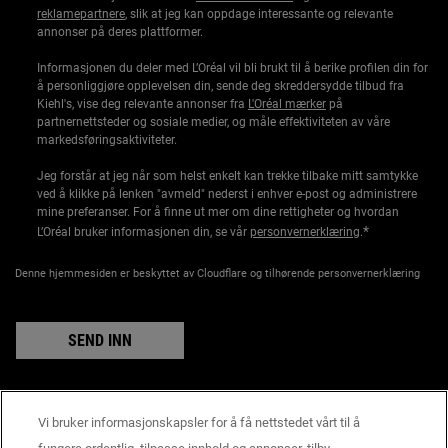
reklamepartnere
, slik at jeg kan oppdage interessante og relevante
annonser på deres plattformer.
Informasjonen du deler med L’Oréal vil bli brukt til å berike profilen din for
å personliggjøre opplevelsen din, sende deg skreddersydde tilbud fra
Kiehl's, vise deg relevante annonser fra
L'Oréal mærker
på
partnernettsteder og sosiale medier, og måle effektiviteten av våre
markedsføringsaktiviteter.
Jeg forstår at jeg når som helst enkelt kan trekke tilbake mitt samtykke
ved å klikke på lenken "avmeld" nederst i enhver e-post og administrere
mine preferanser. For å finne ut mer om dine rettigheter og hvordan
*
L’Oréal bruker informasjonen din, se vår
personvernerklæring
.
Denne hjemmesiden er beskyttet av Cloudflare og tilhørende personvernerklæring
SEND INN
Vi bruker informasjonskapsler for å få nettstedet vårt til å
Produsentinformasjon