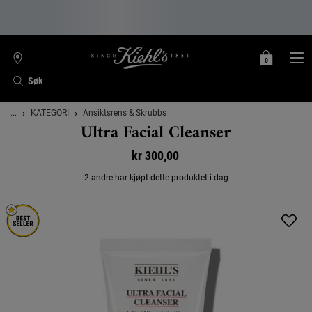
0
MIN
0 PRODUKT
FINN
HANDLEKURV
BUTIKK
Søk
Main content
...
KATEGORI
Ansiktsrens & Skrubbs
Ultra Facial Cleanser
kr 300,00
2 andre har kjøpt dette produktet i dag