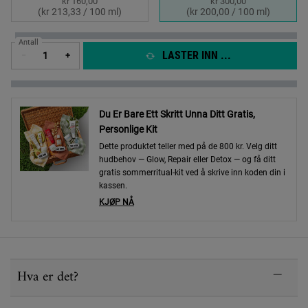
kr 160,00
kr 300,00
Selected
, 1 of 2
Selected
, 2 of 2
(kr 213,33 / 100 ml)
(kr 200,00 / 100 ml)
Antall
LASTER INN ...
−
+
Du Er Bare Ett Skritt Unna Ditt Gratis,
Personlige Kit
Dette produktet teller med på de 800 kr. Velg ditt
hudbehov — Glow, Repair eller Detox — og få ditt
gratis sommerritual-kit ved å skrive inn koden din i
kassen.
KJØP NÅ
PDP Sections Accordion
Hva er det?