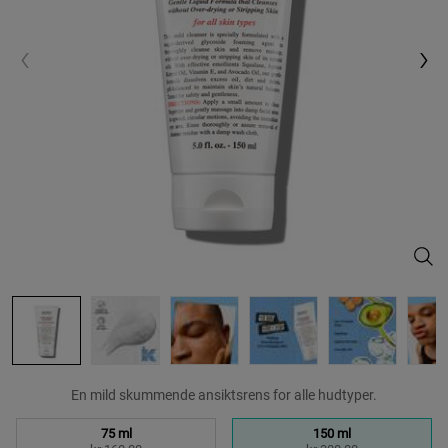
Ultr
En mild skummende ansiktsrens for alle hudtyper.
Velg en size:
75 ml
150 ml