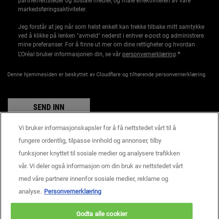
partnernettsteder og sosiale medier, og måle effektiviteten av våre
markedsføringsaktiviteter.
Jeg forstår at jeg når som helst enkelt kan trekke tilbake mitt samtykke
ved å klikke på lenken "avmeld" nederst i enhver e-post og administrere
mine preferanser. For å finne ut mer om dine rettigheter og hvordan
*
L’Oréal bruker informasjonen din, se vår
personvernerklæring
.
Denne hjemmesiden er beskyttet av Cloudflare og tilhørende personvernerklæring
SEND INN
Vi bruker informasjonskapsler for å få nettstedet vårt til å
fungere ordentlig, tilpasse innhold og annonser, tilby
funksjoner knyttet til sosiale medier og analysere trafikken
Produsentinformasjon
vår. Vi deler også informasjon om din bruk av nettstedet vårt
KIEHL'S
14, rue Royale - 75008 Paris France
med våre partnere innenfor sosiale medier, reklame og
consumercare@dk.oaccare.com
analyse.
Personvernerklæring
BETALINGSINNSTILLINGER
Godta alle cookier