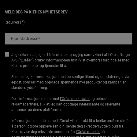
MELD DEG PÅ KIEHL'S NYHETSBREV
(*)
Required
E-postadresse
*
Jeg erklærer at jeg er 16 år eller eldre, og jeg samtykker i at L’Oréal Norge
A/S (“L’Oréal”) bruker informasjonen min (vist ovenfor) i forbindelse med
Kiehl's produkter og tjenester til å:
Sende meg kommunikasjon med personlige tilbud og oppdateringer via
e-post, som lar meg oppdage spennende nye produkter og kampanjer
skreddersydd for meg.
Dele informasjonen min med
L'Oréal merkevarer
og betrodde
reklamepartnere
, slik at jeg kan oppdage interessante og relevante
annonser på deres plattformer.
Informasjonen du deler med L’Oréal vil bli brukt til å berike profilen din for
å personliggjøre opplevelsen din, sende deg skreddersydde tilbud fra
Kiehl's, vise deg relevante annonser fra
L'Oréal mærker
på