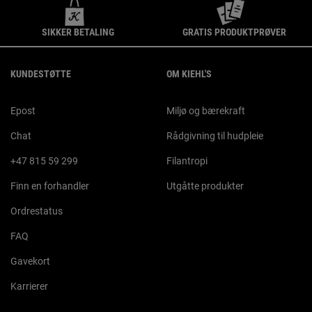
SIKKER BETALING
GRATIS PRODUKTPRØVER
Footer navigation
KUNDESTØTTE
OM KIEHL'S
Epost
Miljø og bærekraft
Chat
Rådgivning til hudpleie
+47 815 59 299
Filantropi
Finn en forhandler
Utgåtte produkter
Ordrestatus
FAQ
Gavekort
Karrierer