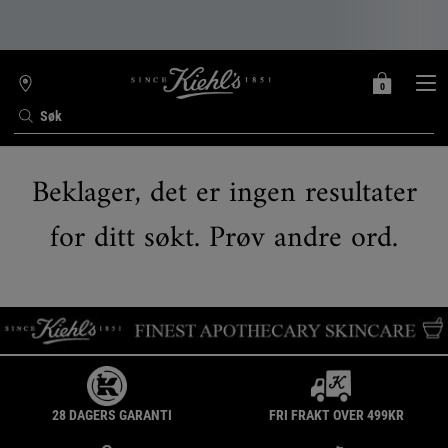
0
MIN
0 PRODUKT
FINN
HANDLEKURV
BUTIKK
Søk
Main content
Beklager, det er ingen resultater
for ditt søkt. Prøv andre ord.
28 DAGERS GARANTI
FRI FRAKT OVER 499KR