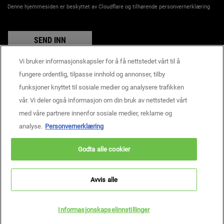
Denne hjemmesiden er beskyttet av Cloudflare og tilhørende personvernerklæring
SEND INN
Vi bruker informasjonskapsler for å få nettstedet vårt til å
fungere ordentlig, tilpasse innhold og annonser, tilby
funksjoner knyttet til sosiale medier og analysere trafikken
Produsentinformasjon
vår. Vi deler også informasjon om din bruk av nettstedet vårt
KIEHL'S
14, rue Royale - 75008 Paris France
med våre partnere innenfor sosiale medier, reklame og
consumercare@dk.oaccare.com
analyse.
Personvernerklæring
BETALINGSINNSTILLINGER
Godta alle cookier
kr - NO (NO)
Avvis alle
Personvern
Brukervilkår
Nettstedskart
Informasjonskapselinnstillinger
Copyright © 2026 Kiehl’s Since 1851.
Denne nettsiden er først og fremst rettet mot personer bosatt i Norge.
Informasjonskapselinnstillinger
Informasjonskapsler og relatert teknologi brukes til markedsføringsformål.
For å lese mer, besøk AdChoices og les personvernreglene våre.