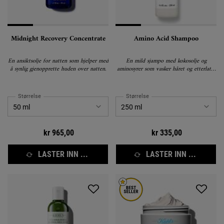
Midnight Recovery Concentrate
Amino Acid Shampoo
En ansiktsolje for natten som hjelper med
En mild sjampo med kokosolje og
å synlig gjenopprette huden over natten.
aminosyrer som vasker håret og etterlater
det mykt.
Størrelse
Størrelse
kr 965,00
kr 335,00
LASTER INN ...
LASTER INN ...