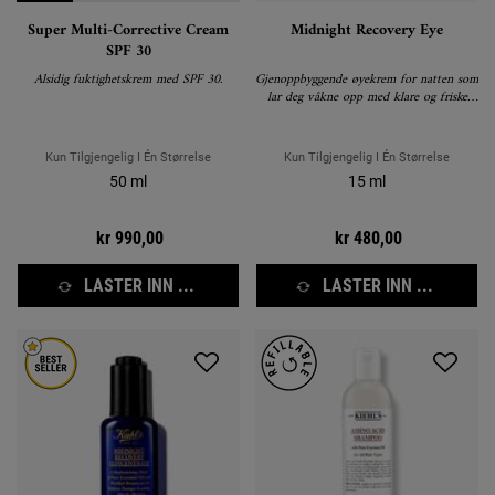
Super Multi-Corrective Cream
Midnight Recovery Eye
SPF 30
Alsidig fuktighetskrem med SPF 30.
Gjenoppbyggende øyekrem for natten som
lar deg våkne opp med klare og friske
øyne.
Kun Tilgjengelig I Én Størrelse
Kun Tilgjengelig I Én Størrelse
50 ml
15 ml
kr 990,00
kr 480,00
LASTER INN ...
LASTER INN ...