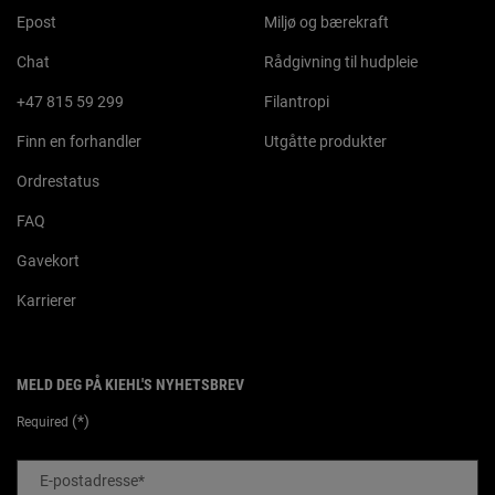
Epost
Miljø og bærekraft
Chat
Rådgivning til hudpleie
+47 815 59 299
Filantropi
Finn en forhandler
Utgåtte produkter
Ordrestatus
FAQ
Gavekort
Karrierer
MELD DEG PÅ KIEHL'S NYHETSBREV
(*)
Required
E-postadresse
*