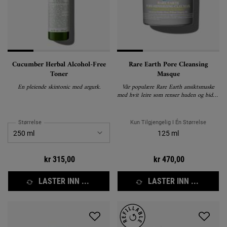
Cucumber Herbal Alcohol-Free
Rare Earth Pore Cleansing
Toner
Masque
En pleiende skintonic med argurk.
Vår populære Rare Earth ansiktsmaske
med hvit leire som renser huden og bidrar
til å minimere porene.
Størrelse
Kun Tilgjengelig I Én Størrelse
125 ml
kr 315,00
kr 470,00
LASTER INN ...
LASTER INN ...