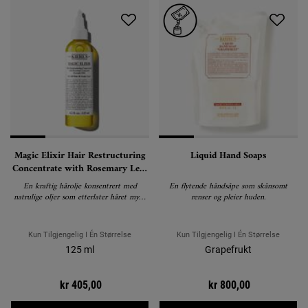
Magic Elixir Hair Restructuring
Liquid Hand Soaps
Concentrate with Rosemary Leaf
and Avocado
En kraftig hårolje konsentrert med
En flytende håndsåpe som skånsomt
natrulige oljer som etterlater håret mykt
renser og pleier huden.
og sunt.
Kun Tilgjengelig I Én Størrelse
Kun Tilgjengelig I Én Størrelse
125 ml
Grapefrukt
kr 405,00
kr 800,00