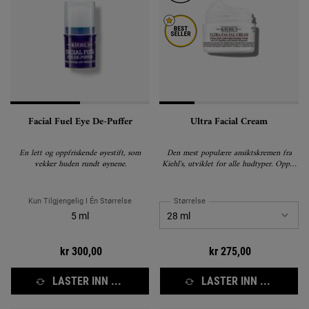
Facial Fuel Eye De-Puffer
Ultra Facial Cream
En lett og oppfriskende øyestift, som
Den mest populære ansiktskremen fra
vekker huden rundt øynene.
Kiehl's, utviklet for alle hudtyper. Opptil
72-timers fuktighet.
Kun Tilgjengelig I Én Størrelse
Størrelse
5 ml
kr 300,00
kr 275,00
LASTER INN ...
LASTER INN ...