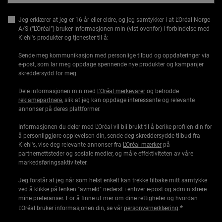
Jeg erklærer at jeg er 16 år eller eldre, og jeg samtykker i at L’Oréal Norge
A/S (“L’Oréal”) bruker informasjonen min (vist ovenfor) i forbindelse med
Kiehl's produkter og tjenester til å:
Sende meg kommunikasjon med personlige tilbud og oppdateringer via
e-post, som lar meg oppdage spennende nye produkter og kampanjer
skreddersydd for meg.
Dele informasjonen min med
L'Oréal merkevarer
og betrodde
reklamepartnere
, slik at jeg kan oppdage interessante og relevante
annonser på deres plattformer.
Informasjonen du deler med L’Oréal vil bli brukt til å berike profilen din for
å personliggjøre opplevelsen din, sende deg skreddersydde tilbud fra
Kiehl's, vise deg relevante annonser fra
L'Oréal mærker
på
partnernettsteder og sosiale medier, og måle effektiviteten av våre
markedsføringsaktiviteter.
Jeg forstår at jeg når som helst enkelt kan trekke tilbake mitt samtykke
ved å klikke på lenken "avmeld" nederst i enhver e-post og administrere
mine preferanser. For å finne ut mer om dine rettigheter og hvordan
*
L’Oréal bruker informasjonen din, se vår
personvernerklæring
.