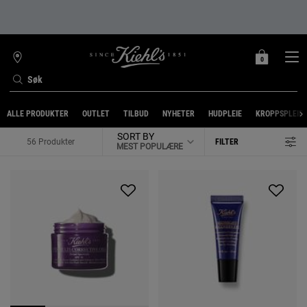
0
MIN
0 PRODUKT
FINN
HANDLEKURV
BUTIKK
Søk
Main content
ALLE PRODUKTER
OUTLET
TILBUD
NYHETER
HUDPLEIE
KROPPSPLEIE
SORT BY
56 Produkter
FILTER
FILTERMENY