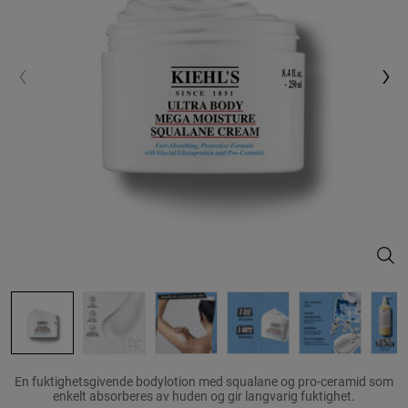
Ultr
En fuktighetsgivende bodylotion med squalane og pro-ceramid som
enkelt absorberes av huden og gir langvarig fuktighet.