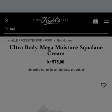
0
MIN
0 PRODUKT
FINN
HANDLEKURV
BUTIKK
Søk
Main content
...
ALLE PRODUKTER FOR KROPP
Bodylotion
Ultra Body Mega Moisture Squalane
Cream
kr 575,00
36 andre har nylig sett på dette produktet