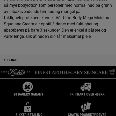
så mye bodylotion som personer med normal hud på grunn
av tilbakevendende tørr hud og mangel på
fuktighetsproteiner i kremer. Vår Ultra Body Mega Moisture
Squalane Cream gir opptil 3 dager med fuktighet og
absorberes på bare 3 sekunder. Den er enkel å påføre og
varer lenge, slik at huden din får maksimal pleie.
Before and After
PDP Reviews
Sikkerhetsinformasjon
TILBAKE
28 DAGERS GARANTI
FRI FRAKT OVER 499KR
SIKKER BETALING
GRATIS PRODUKTPRØVER