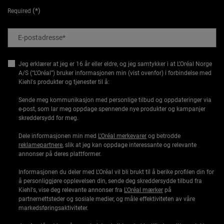
(*)
Required
E-postadresse
*
Jeg erklærer at jeg er 16 år eller eldre, og jeg samtykker i at L’Oréal Norge
A/S (“L’Oréal”) bruker informasjonen min (vist ovenfor) i forbindelse med
Kiehl's produkter og tjenester til å:
Sende meg kommunikasjon med personlige tilbud og oppdateringer via
e-post, som lar meg oppdage spennende nye produkter og kampanjer
skreddersydd for meg.
Dele informasjonen min med
L'Oréal merkevarer
og betrodde
reklamepartnere
, slik at jeg kan oppdage interessante og relevante
annonser på deres plattformer.
Informasjonen du deler med L’Oréal vil bli brukt til å berike profilen din for
å personliggjøre opplevelsen din, sende deg skreddersydde tilbud fra
Kiehl's, vise deg relevante annonser fra
L'Oréal mærker
på
partnernettsteder og sosiale medier, og måle effektiviteten av våre
markedsføringsaktiviteter.