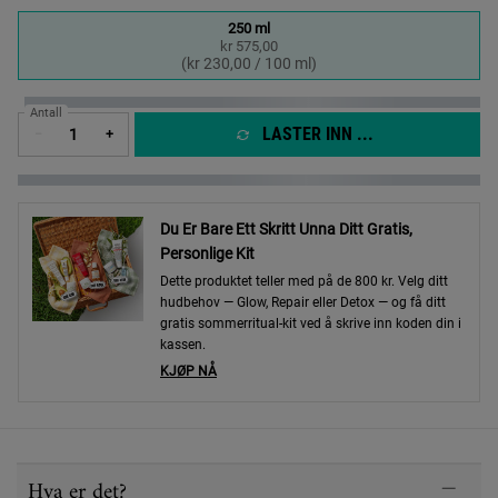
One size only
250 ml
kr 575,00
Selected
, 1 of 1
(kr 230,00 / 100 ml)
Antall
LASTER INN ...
−
+
Du Er Bare Ett Skritt Unna Ditt Gratis,
Personlige Kit
Dette produktet teller med på de 800 kr. Velg ditt
hudbehov — Glow, Repair eller Detox — og få ditt
gratis sommerritual-kit ved å skrive inn koden din i
kassen.
KJØP NÅ
PDP Sections Accordion
Hva er det?