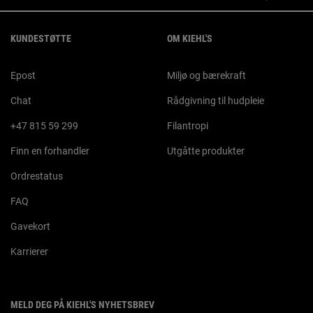
Footer navigation
KUNDESTØTTE
OM KIEHL'S
Epost
Miljø og bærekraft
Chat
Rådgivning til hudpleie
+47 815 59 299
Filantropi
Finn en forhandler
Utgåtte produkter
Ordrestatus
FAQ
Gavekort
Karrierer
MELD DEG PÅ KIEHL'S NYHETSBREV