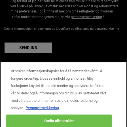
Jeg forstår at jeg når som helst enkelt kan trekke tilbake mitt samtykke
ved å klikke på lenken "avmeld" nederst i enhver e-post og administrere
mine preferanser. For å finne ut mer om dine rettigheter og hvordan
*
L’Oréal bruker informasjonen din, se vår
personvernerklæring
.
Denne hjemmesiden er beskyttet av Cloudflare og tilhørende personvernerklæring
SEND INN
Vi bruker informasjonskapsler for å få nettstedet vårt til å
Produsentinformasjon
fungere ordentlig, tilpasse innhold og annonser, tilby
KIEHL'S
funksjoner knyttet til sosiale medier og analysere trafikken
14, rue Royale - 75008 Paris France
vår. Vi deler også informasjon om din bruk av nettstedet vårt
consumercare@dk.oaccare.com
med våre partnere innenfor sosiale medier, reklame og
BETALINGSINNSTILLINGER
analyse.
Personvernerklæring
kr - NO (NO)
Godta alle cookier