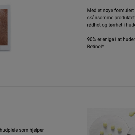
Med et nøye formulert R
skånsomme produktet l
rødhet og tørrhet i hud
90% er enige i at hude
Retinol*
 hudpleie som hjelper