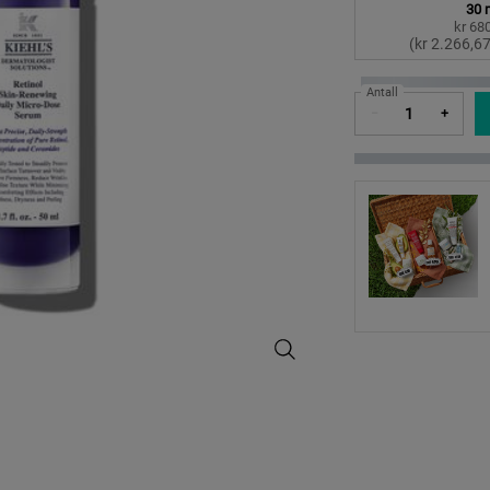
Velg en size:
30 
kr 68
S
,
(kr 2.266,67
Antall
−
+
Retinol Skin-Renewing Daily Micr