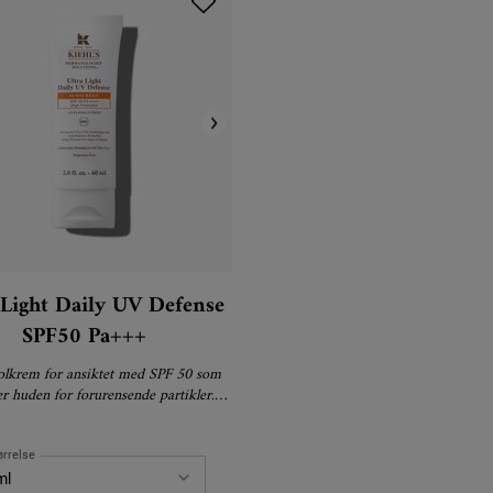
 Light Daily UV Defense
SPF50 Pa+++
solkrem for ansiktet med SPF 50 som
er huden for forurensende partikler.
Parfymefri.
ørrelse