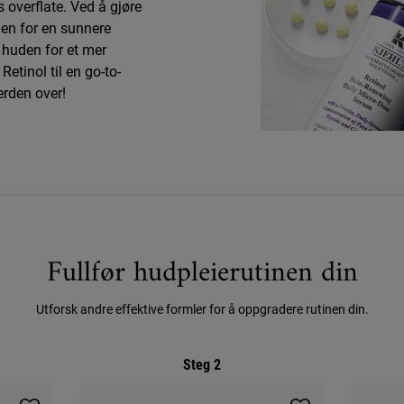
 overflate. Ved å gjøre
den for en sunnere
 huden for et mer
etinol til en go-to-
erden over!
Fullfør hudpleierutinen din
Utforsk andre effektive formler for å oppgradere rutinen din.
Steg 2