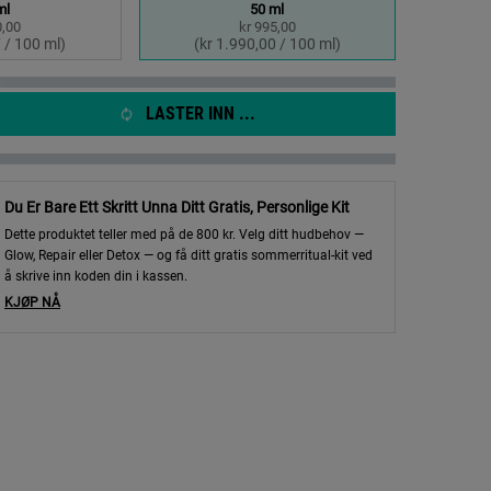
ml
50 ml
0,00
kr 995,00
elected
 1 of 2
Selected
, 2 of 2
 / 100 ml)
(kr 1.990,00 / 100 ml)
LASTER INN ...
Du Er Bare Ett Skritt Unna Ditt Gratis, Personlige Kit
Dette produktet teller med på de 800 kr. Velg ditt hudbehov —
Glow, Repair eller Detox — og få ditt gratis sommerritual-kit ved
å skrive inn koden din i kassen.
KJØP NÅ
o-Dose Serum - Zoom image