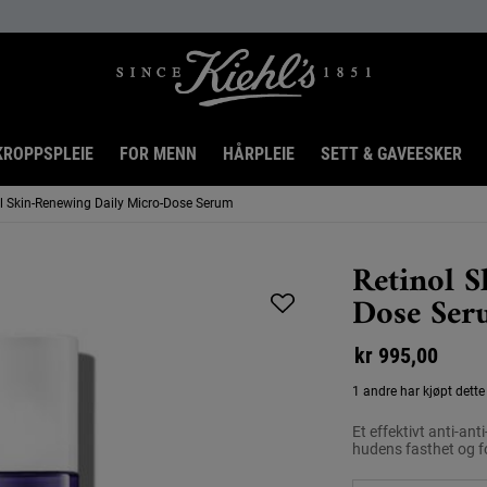
KROPPSPLEIE
FOR MENN
HÅRPLEIE
SETT & GAVEESKER
l Skin-Renewing Daily Micro-Dose Serum
Retinol 
Dose Se
kr 995,00
1 andre har kjøpt dette
Et effektivt anti-an
hudens fasthet og f