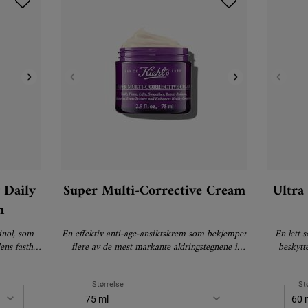
 Daily
Super Multi-Corrective Cream
Ultra
m
inol, som
En effektiv anti-age-ansiktskrem som bekjemper
En lett 
ens fasthet
flere av de mest markante aldringstegnene i
beskytt
.
huden.
Størrelse
St