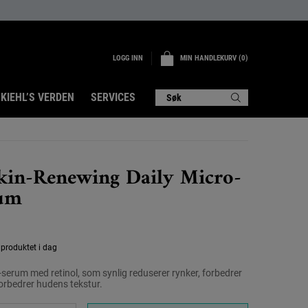
LOGG INN
MIN HANDLEKURV
0
0 PRODUKT
KIEHL’S VERDEN
SERVICES
Søk
Skin-Renewing Daily Micro-
rum
 produktet i dag
ti-serum med retinol, som synlig reduserer rynker, forbedrer
orbedrer hudens tekstur.