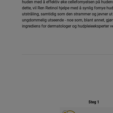
huden med å effektiv øke cellefornyelsen på hudens
dette, vil Ren Retinol hjelpe med å synlig fornye hu
utstråling, samtidig som den strammer og jevner ut
ungdommelig utseende - noe som, blant annet, gjør R
ingrediens for dermatologer og hudpleieeksperter v
PDP Rutineseksjon
Steg 1