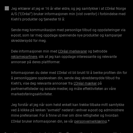
Jeg erklærer at jeg er 16 år eller eldre, og jeg samtykker i at L’Oréal Norge
A/S (“L’Oréal”) bruker informasjonen min (vist ovenfor) i forbindelse med
Kiehl's produkter og tjenester til å:
Sende meg kommunikasjon med personlige tilbud og oppdateringer via
e-post, som lar meg oppdage spennende nye produkter og kampanjer
skreddersydd for meg.
Dele informasjonen min med
L'Oréal merkevarer
og betrodde
reklamepartnere
, slik at jeg kan oppdage interessante og relevante
annonser på deres plattformer.
Informasjonen du deler med L’Oréal vil bli brukt til å berike profilen din for
å personliggjøre opplevelsen din, sende deg skreddersydde tilbud fra
Kiehl's, vise deg relevante annonser fra
L'Oréal mærker
på
partnernettsteder og sosiale medier, og måle effektiviteten av våre
markedsføringsaktiviteter.
Jeg forstår at jeg når som helst enkelt kan trekke tilbake mitt samtykke
ved å klikke på lenken "avmeld" nederst i enhver e-post og administrere
mine preferanser. For å finne ut mer om dine rettigheter og hvordan
*
L’Oréal bruker informasjonen din, se vår
personvernerklæring
.