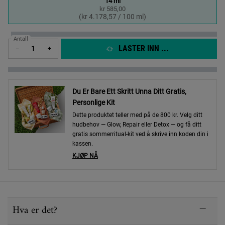
14 ml
kr 585,00
Selected
, 1 of 1
(kr 4.178,57 / 100 ml)
Antall
LASTER INN ...
−
+
Du Er Bare Ett Skritt Unna Ditt Gratis,
Personlige Kit
Dette produktet teller med på de 800 kr. Velg ditt
hudbehov — Glow, Repair eller Detox — og få ditt
gratis sommerritual-kit ved å skrive inn koden din i
kassen.
KJØP NÅ
PDP Sections Accordion
Hva er det?