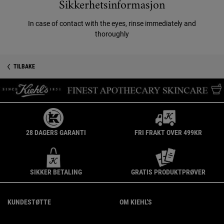
Sikkerhetsinformasjon
In case of contact with the eyes, rinse immediately and
thoroughly
PDP Reviews
Sikkerhetsinformasjon
TILBAKE
28 DAGERS GARANTI
FRI FRAKT OVER 499KR
SIKKER BETALING
GRATIS PRODUKTPRØVER
Footer navigation
KUNDESTØTTE
OM KIEHL'S