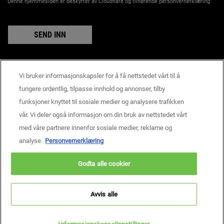
Denne hjemmesiden er beskyttet av Cloudflare og tilhørende personvernerklæring
SEND INN
Vi bruker informasjonskapsler for å få nettstedet vårt til å
Produsentinformasjon
fungere ordentlig, tilpasse innhold og annonser, tilby
KIEHL'S
funksjoner knyttet til sosiale medier og analysere trafikken
14, rue Royale - 75008 Paris France
vår. Vi deler også informasjon om din bruk av nettstedet vårt
consumercare@dk.oaccare.com
med våre partnere innenfor sosiale medier, reklame og
BETALINGSINNSTILLINGER
analyse.
Personvernerklæring
kr - NO (NO)
Godta alle cookier
Personvern
Brukervilkår
Nettstedskart
Informasjonskapselinnstillinger
Copyright © 2026 Kiehl’s Since 1851.
Avvis alle
Denne nettsiden er først og fremst rettet mot personer bosatt i Norge.
Informasjonskapsler og relatert teknologi brukes til markedsføringsformål.
For å lese mer, besøk AdChoices og les personvernreglene våre.