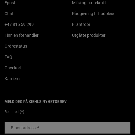
Epost
Miljø og bærekraft
Chat
Rådgivning til hudpleie
+47 815 59 299
Filantropi
Finn en forhandler
Utgåtte produkter
Ordrestatus
FAQ
Gavekort
Karrierer
MELD DEG PÅ KIEHL'S NYHETSBREV
(*)
Required
E-postadresse
*