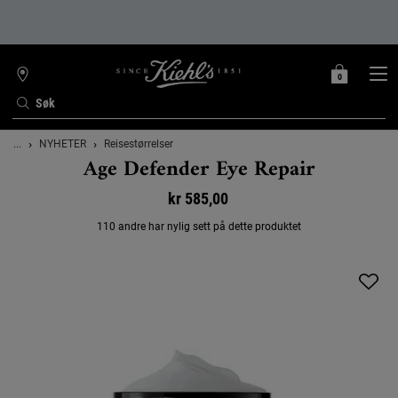
0
MIN
0 PRODUKT
FINN
HANDLEKURV
BUTIKK
Søk
Main content
...
NYHETER
Reisestørrelser
Age Defender Eye Repair
kr 585,00
110 andre har nylig sett på dette produktet