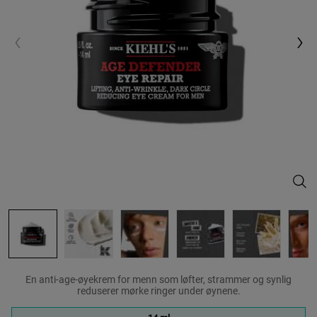
Age 
En anti-age-øyekrem for menn som løfter, strammer og synlig
reduserer mørke ringer under øynene.
One size only