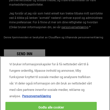
partnernettsteder og sosiale medier, og måle effektiviteten av våre
markedsføringsaktiviteter.
Jeg forstår at jeg når som helst enkelt kan trekke tilbake mitt samtykke
ved å klikke på lenken "avmeld" nederst i enhver e-post og administrere
mine preferanser. For å finne ut mer om dine rettigheter og hvordan
*
L’Oréal bruker informasjonen din, se vår
personvernerklæring
.
Denne hjemmesiden er beskyttet av Cloudflare og tilhørende personvernerklæring
SEND INN
Vi bruker informasjonskapsler for å få nettstedet vårt til å
fungere ordentlig, tilpasse innhold og annonser, tilby
funksjoner knyttet til sosiale medier og analysere trafikken
Produsentinformasjon
vår. Vi deler også informasjon om din bruk av nettstedet vårt
KIEHL'S
14, rue Royale - 75008 Paris France
med våre partnere innenfor sosiale medier, reklame og
consumercare@dk.oaccare.com
analyse.
Personvernerklæring
BETALINGSINNSTILLINGER
Godta alle cookier