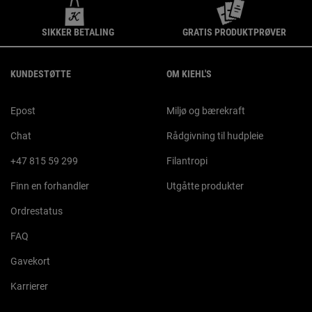
SIKKER BETALING
GRATIS PRODUKTPRØVER
Footer navigation
KUNDESTØTTE
OM KIEHL'S
Epost
Miljø og bærekraft
Chat
Rådgivning til hudpleie
+47 815 59 299
Filantropi
Finn en forhandler
Utgåtte produkter
Ordrestatus
FAQ
Gavekort
Karrierer