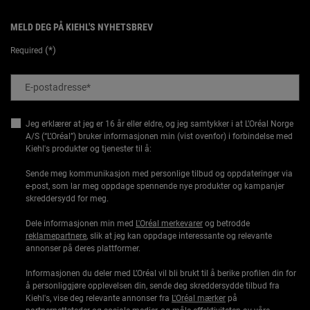
MELD DEG PÅ KIEHL'S NYHETSBREV
(*)
Required
E-postadresse
*
Jeg erklærer at jeg er 16 år eller eldre, og jeg samtykker i at L’Oréal Norge
A/S (“L’Oréal”) bruker informasjonen min (vist ovenfor) i forbindelse med
Kiehl's produkter og tjenester til å:
Sende meg kommunikasjon med personlige tilbud og oppdateringer via
e-post, som lar meg oppdage spennende nye produkter og kampanjer
skreddersydd for meg.
Dele informasjonen min med
L'Oréal merkevarer
og betrodde
reklamepartnere
, slik at jeg kan oppdage interessante og relevante
annonser på deres plattformer.
Informasjonen du deler med L’Oréal vil bli brukt til å berike profilen din for
å personliggjøre opplevelsen din, sende deg skreddersydde tilbud fra
Kiehl's, vise deg relevante annonser fra
L'Oréal mærker
på