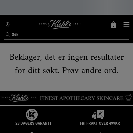
0
MIN
0 PRODUKT
FINN
HANDLEKURV
BUTIKK
Søk
Main content
Beklager, det er ingen resultater
for ditt søkt. Prøv andre ord.
28 DAGERS GARANTI
FRI FRAKT OVER 499KR