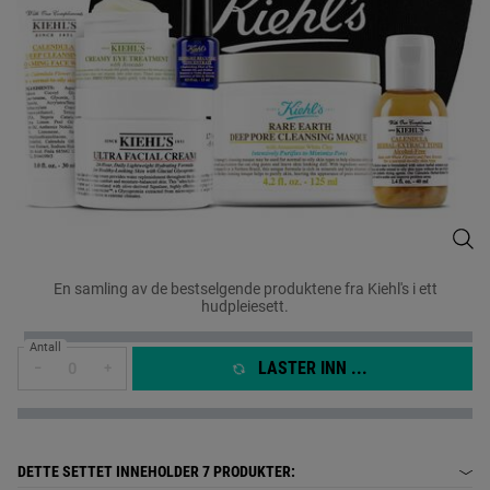
Kieh
En samling av de bestselgende produktene fra Kiehl's i ett
hudpleiesett.
Antall
LASTER INN ...
−
+
DETTE SETTET INNEHOLDER
7 PRODUKTER: