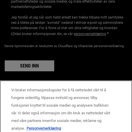
partnernettsteder og sosiale medier, og måle effektiviteten av våre
markedsføringsaktiviteter.
Jeg forstår at jeg når som helst enkelt kan trekke tilbake mitt samtykke
ved å klikke på lenken "avmeld" nederst i enhver e-post og administrere
mine preferanser. For å finne ut mer om dine rettigheter og hvordan
*
L’Oréal bruker informasjonen din, se vår
personvernerklæring
.
Denne hjemmesiden er beskyttet av Cloudflare og tilhørende personvernerklæring
SEND INN
Vi bruker informasjonskapsler for å få nettstedet vårt til å
Produsentinformasjon
fungere ordentlig, tilpasse innhold og annonser, tilby
KIEHL'S
funksjoner knyttet til sosiale medier og analysere trafikken
14, rue Royale - 75008 Paris France
vår. Vi deler også informasjon om din bruk av nettstedet vårt
consumercare@dk.oaccare.com
med våre partnere innenfor sosiale medier, reklame og
BETALINGSINNSTILLINGER
analyse.
Personvernerklæring