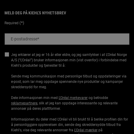
MELD DEG PÅ KIEHL'S NYHETSBREV
(*)
Required
E-postadresse
*
Jeg erklærer at jeg er 16 år eller eldre, og jeg samtykker i at L’Oréal Norge
A/S (“L’Oréal”) bruker informasjonen min (vist ovenfor) i forbindelse med
Kiehl's produkter og tjenester til å:
Sende meg kommunikasjon med personlige tilbud og oppdateringer via
e-post, som lar meg oppdage spennende nye produkter og kampanjer
skreddersydd for meg.
Dele informasjonen min med
L'Oréal merkevarer
og betrodde
reklamepartnere
, slik at jeg kan oppdage interessante og relevante
annonser på deres plattformer.
Informasjonen du deler med L’Oréal vil bli brukt til å berike profilen din for
å personliggjøre opplevelsen din, sende deg skreddersydde tilbud fra
Kiehl's, vise deg relevante annonser fra
L'Oréal mærker
på