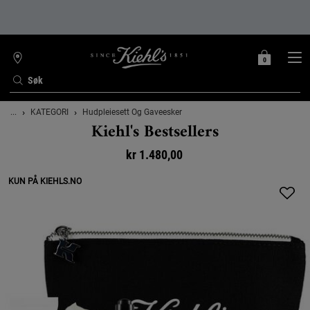
0
MIN
0 PRODUKT
FINN
HANDLEKURV
BUTIKK
Søk
Main content
...
KATEGORI
Hudpleiesett Og Gaveesker
Kiehl's Bestsellers
kr 1.480,00
KUN PÅ KIEHLS.NO