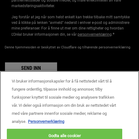
partnernettsteder og sosiale medier, og måle effektiviteten av våre
markedsføringsaktiviteter.
Jeg forstår at jeg når som helst enkelt kan trekke tilbake mitt samtykke
ved å klikke på lenken "avmeld" nederst i enhver e-post og administrere
mine preferanser. For å finne ut mer om dine rettigheter og hvordan
*
L’Oréal bruker informasjonen din, se vår
personvernerklæring
.
Denne hjemmesiden er beskyttet av Cloudflare og tilhørende personvernerklæring
SEND INN
Vi bruker informasjonskapsler for å få nettstedet vårt til å
fungere ordentlig, tilpasse innhold og annonser, tilby
funksjoner knyttet til sosiale medier og analysere trafikken
Produsentinformasjon
vår. Vi deler også informasjon om din bruk av nettstedet vårt
KIEHL'S
14, rue Royale - 75008 Paris France
med våre partnere innenfor sosiale medier, reklame og
consumercare@dk.oaccare.com
analyse.
Personvernerklæring
BETALINGSINNSTILLINGER
Godta alle cookier