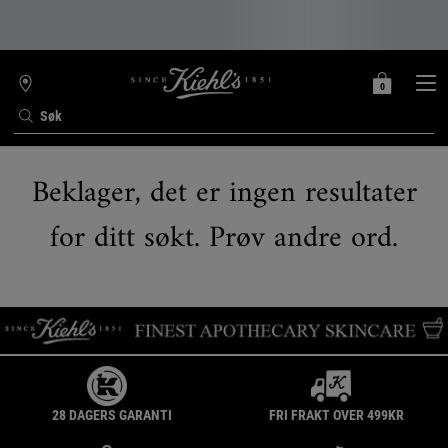
0
MIN
0 PRODUKT
FINN
HANDLEKURV
BUTIKK
Søk
Main content
Beklager, det er ingen resultater
for ditt søkt. Prøv andre ord.
28 DAGERS GARANTI
FRI FRAKT OVER 499KR