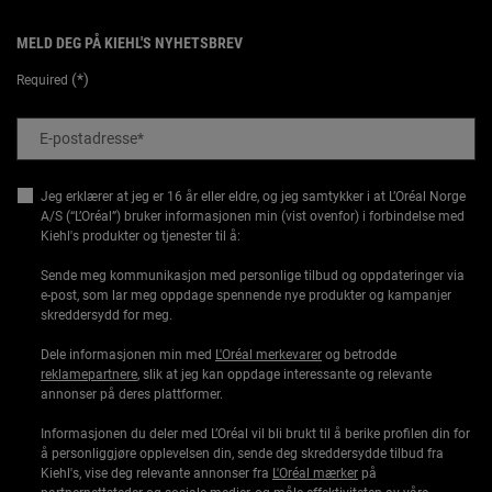
MELD DEG PÅ KIEHL'S NYHETSBREV
(*)
Required
E-postadresse
*
Jeg erklærer at jeg er 16 år eller eldre, og jeg samtykker i at L’Oréal Norge
A/S (“L’Oréal”) bruker informasjonen min (vist ovenfor) i forbindelse med
Kiehl's produkter og tjenester til å:
Sende meg kommunikasjon med personlige tilbud og oppdateringer via
e-post, som lar meg oppdage spennende nye produkter og kampanjer
skreddersydd for meg.
Dele informasjonen min med
L'Oréal merkevarer
og betrodde
reklamepartnere
, slik at jeg kan oppdage interessante og relevante
annonser på deres plattformer.
Informasjonen du deler med L’Oréal vil bli brukt til å berike profilen din for
å personliggjøre opplevelsen din, sende deg skreddersydde tilbud fra
Kiehl's, vise deg relevante annonser fra
L'Oréal mærker
på