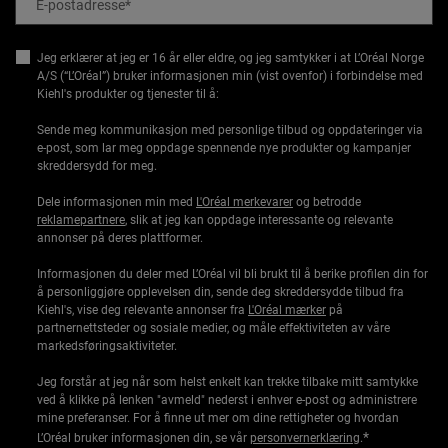
E-postadresse
*
Jeg erklærer at jeg er 16 år eller eldre, og jeg samtykker i at L’Oréal Norge
A/S (“L’Oréal”) bruker informasjonen min (vist ovenfor) i forbindelse med
Kiehl's produkter og tjenester til å:
Sende meg kommunikasjon med personlige tilbud og oppdateringer via
e-post, som lar meg oppdage spennende nye produkter og kampanjer
skreddersydd for meg.
Dele informasjonen min med
L'Oréal merkevarer
og betrodde
reklamepartnere
, slik at jeg kan oppdage interessante og relevante
annonser på deres plattformer.
Informasjonen du deler med L’Oréal vil bli brukt til å berike profilen din for
å personliggjøre opplevelsen din, sende deg skreddersydde tilbud fra
Kiehl's, vise deg relevante annonser fra
L'Oréal mærker
på
partnernettsteder og sosiale medier, og måle effektiviteten av våre
markedsføringsaktiviteter.
Jeg forstår at jeg når som helst enkelt kan trekke tilbake mitt samtykke
ved å klikke på lenken "avmeld" nederst i enhver e-post og administrere
mine preferanser. For å finne ut mer om dine rettigheter og hvordan
*
L’Oréal bruker informasjonen din, se vår
personvernerklæring
.