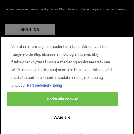
Denne hjemmesiden er beskyttet av Cloudflare og tilhørende personvernerklæring
SEND INN
Vi bruker informasjonskapsler for å få nettstedet vårt til å
fungere ordentlig, tilpasse innhold og annonser, tilby
Produsentinformasjon
funksjoner knyttet til sosiale medier og analysere trafikken
KIEHL'S
vår. Vi deler også informasjon om din bruk av nettstedet vårt
14, rue Royale - 75008 Paris France
med våre partnere innenfor sosiale medier, reklame og
consumercare@dk.oaccare.com
analyse.
Personvernerklæring
BETALINGSINNSTILLINGER
Godta alle cookier
kr - NO (NO)
Personvern
Brukervilkår
Nettstedskart
Informasjonskapselinnstillinger
Avvis alle
Copyright © 2026 Kiehl’s Since 1851.
Denne nettsiden er først og fremst rettet mot personer bosatt i Norge.
Informasjonskapsler og relatert teknologi brukes til markedsføringsformål.