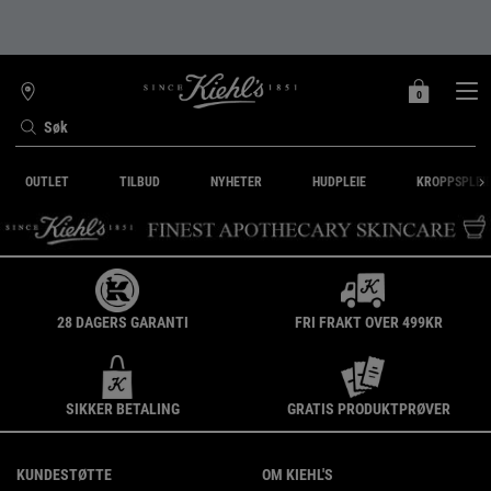
0
MIN
0 PRODUKT
FINN
HANDLEKURV
BUTIKK
Søk
Main content
OUTLET
TILBUD
NYHETER
HUDPLEIE
KROPPSPLEI
28 DAGERS GARANTI
FRI FRAKT OVER 499KR
SIKKER BETALING
GRATIS PRODUKTPRØVER
Footer navigation
KUNDESTØTTE
OM KIEHL'S