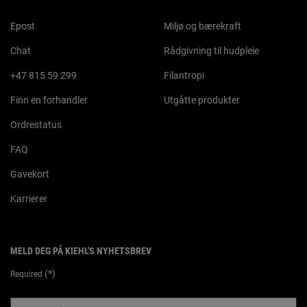
Epost
Miljø og bærekraft
Chat
Rådgivning til hudpleie
+47 815 59 299
Filantropi
Finn en forhandler
Utgåtte produkter
Ordrestatus
FAQ
Gavekort
Karrierer
MELD DEG PÅ KIEHL'S NYHETSBREV
(*)
Required