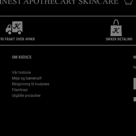
FRI FRAKT OVER 499KR
SIKKER BETALING
OM KIEHL'S
M
R
Vår historie
Miljø og bærekraft
Rådgivning til hudpleie
Filantropi
Utgåtte produkter