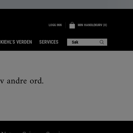
LOGG INN
MIN HANDLEKURV
0
0 PRODUKT
KIEHL’S VERDEN
SERVICES
Søk
øv andre ord.