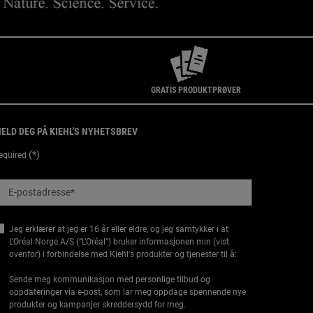
GRATIS PRODUKTPRØVER
ELD DEG PÅ KIEHL'S NYHETSBREV
(*)
equired
E-postadresse
*
Jeg erklærer at jeg er 16 år eller eldre, og jeg samtykker i at
L’Oréal Norge A/S (“L’Oréal”) bruker informasjonen min (vist
ovenfor) i forbindelse med Kiehl's produkter og tjenester til å:
Sende meg kommunikasjon med personlige tilbud og
oppdateringer via e-post, som lar meg oppdage spennende nye
produkter og kampanjer skreddersydd for meg.