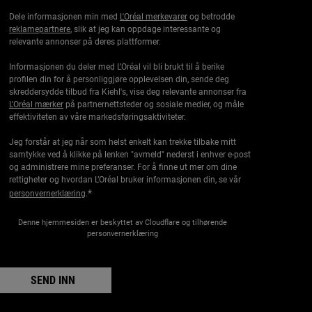
Dele informasjonen min med
L'Oréal merkevarer
og betrodde
reklamepartnere
, slik at jeg kan oppdage interessante og
relevante annonser på deres plattformer.
Informasjonen du deler med L’Oréal vil bli brukt til å berike
profilen din for å personliggjøre opplevelsen din, sende deg
skreddersydde tilbud fra Kiehl's, vise deg relevante annonser fra
L'Oréal mærker
på partnernettsteder og sosiale medier, og måle
effektiviteten av våre markedsføringsaktiviteter.
Jeg forstår at jeg når som helst enkelt kan trekke tilbake mitt
samtykke ved å klikke på lenken "avmeld" nederst i enhver e-post
og administrere mine preferanser. For å finne ut mer om dine
rettigheter og hvordan L’Oréal bruker informasjonen din, se vår
*
personvernerklæring
.
Denne hjemmesiden er beskyttet av Cloudflare og tilhørende
personvernerklæring
SEND INN