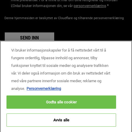
*
L’Oréal bruker informasjonen din, se vår
personvernerklæring
.
Denne hjemmesiden er beskyttet av Cloudflare og tilhørende personvernerklæring
SEND INN
Vi bruker informasjonskapsler for å få nettstedet vårt til å
fungere ordentlig, tilpasse innhold og annonser, tilby
funksjoner knyttet til sosiale medier og analysere trafikken
Produsentinformasjon
vår. Vi deler også informasjon om din bruk av nettstedet vårt
KIEHL'S
14, rue Royale - 75008 Paris France
med våre partnere innenfor sosiale medier, reklame og
consumercare@dk.oaccare.com
analyse.
Personvernerklæring
BETALINGSINNSTILLINGER
Godta alle cookier
kr - NO (NO)
Avvis alle
Personvern
Brukervilkår
Nettstedskart
Informasjonskapselinnstillinger
Copyright © 2026 Kiehl’s Since 1851.