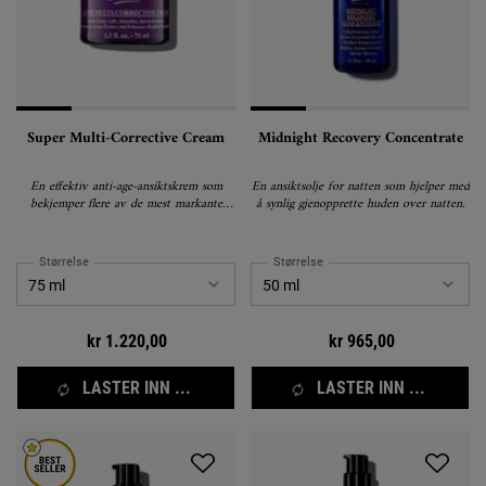
Super Multi-Corrective Cream
Midnight Recovery Concentrate
En effektiv anti-age-ansiktskrem som
En ansiktsolje for natten som hjelper med
bekjemper flere av de mest markante
å synlig gjenopprette huden over natten.
aldringstegnene i huden.
Størrelse
Størrelse
kr 1.220,00
kr 965,00
LASTER INN ...
LASTER INN ...