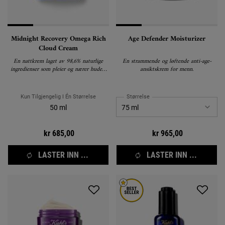
Midnight Recovery Omega Rich
Age Defender Moisturizer
Cloud Cream
En nattkrem laget av 98,6% naturlige
En strammende og løftende anti-age-
ingredienser som pleier og nærer huden,
ansiktskrem for menn.
og gir en fornyet glød over natten.
Kun Tilgjengelig I Én Størrelse
Størrelse
50 ml
kr 685,00
kr 965,00
LASTER INN ...
LASTER INN ...