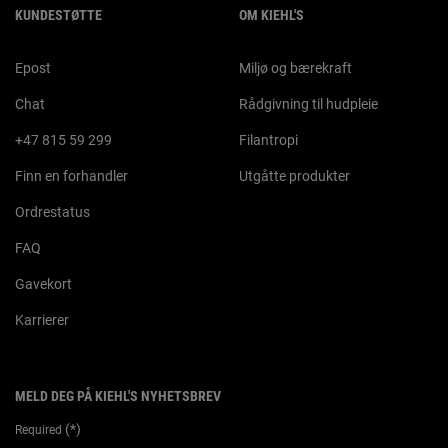
KUNDESTØTTE
OM KIEHL'S
Epost
Miljø og bærekraft
Chat
Rådgivning til hudpleie
+47 815 59 299
Filantropi
Finn en forhandler
Utgåtte produkter
Ordrestatus
FAQ
Gavekort
Karrierer
MELD DEG PÅ KIEHL'S NYHETSBREV
(*)
Required