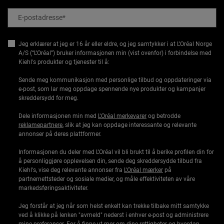
E-postadresse
*
Jeg erklærer at jeg er 16 år eller eldre, og jeg samtykker i at L’Oréal Norge
A/S (“L’Oréal”) bruker informasjonen min (vist ovenfor) i forbindelse med
Kiehl's produkter og tjenester til å:
Sende meg kommunikasjon med personlige tilbud og oppdateringer via
e-post, som lar meg oppdage spennende nye produkter og kampanjer
skreddersydd for meg.
Dele informasjonen min med
L'Oréal merkevarer
og betrodde
reklamepartnere
, slik at jeg kan oppdage interessante og relevante
annonser på deres plattformer.
Informasjonen du deler med L’Oréal vil bli brukt til å berike profilen din for
å personliggjøre opplevelsen din, sende deg skreddersydde tilbud fra
Kiehl's, vise deg relevante annonser fra
L'Oréal mærker
på
partnernettsteder og sosiale medier, og måle effektiviteten av våre
markedsføringsaktiviteter.
Jeg forstår at jeg når som helst enkelt kan trekke tilbake mitt samtykke
ved å klikke på lenken "avmeld" nederst i enhver e-post og administrere
mine preferanser. For å finne ut mer om dine rettigheter og hvordan