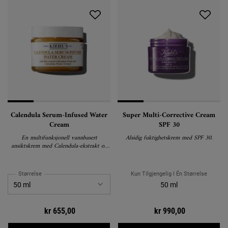
Calendula Serum-Infused Water
Super Multi-Corrective Cream
Cream
SPF 30
En multifunksjonell vannbasert
Alsidig fuktighetskrem med SPF 30.
ansiktskrem med Calendula-ekstrakt og
dens kronblader for en forfriskende boost
med fuktighet og glød.
Størrelse
Kun Tilgjengelig I Én Størrelse
50 ml
kr 655,00
kr 990,00