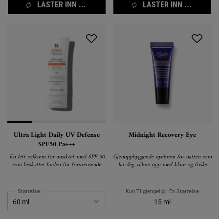
LASTER INN ...
LASTER INN ...
Ultra Light Daily UV Defense
Midnight Recovery Eye
SPF50 Pa+++
En lett solkrem for ansiktet med SPF 50
Gjenoppbyggende øyekrem for natten som
som beskytter huden for forurensende
lar deg våkne opp med klare og friske
partikler. Parfymefri.
øyne.
Størrelse
Kun Tilgjengelig I Én Størrelse
15 ml