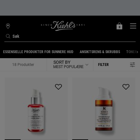
0
MIN
0 PRODUKT
FINN
HANDLEKURV
BUTIKK
Søk
Main content
ESSENSIELLE PRODUKTER FOR SUNNERE HUD
ANSIKTSRENS & SKRUBBS
TONER
SORT BY
18 Produkter
FILTER
FILTERMENY