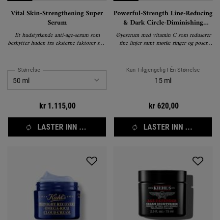
Vital Skin-Strengthening Super
Powerful-Strength Line-Reducing
Serum
& Dark Circle-Diminishing
Vitamin C Eye Serum
Et hudstyrkende anti-age-serum som
Øyeserum med vitamin C som reduserer
beskytter huden fra eksterne faktorer som
fine linjer samt mørke ringer og poser
eldrer huden raskere og synlig korrigerer
under øynene.
tegn til aldring.
Størrelse
Kun Tilgjengelig I Én Størrelse
15 ml
kr 1.115,00
kr 620,00
LASTER INN ...
LASTER INN ...