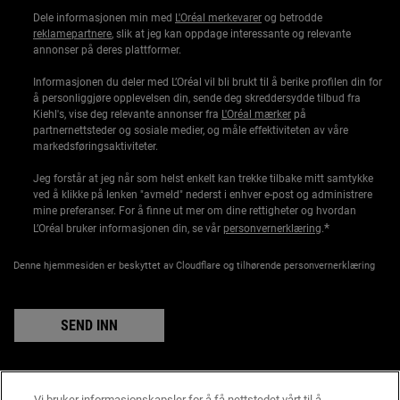
Dele informasjonen min med
L'Oréal merkevarer
og betrodde
reklamepartnere
, slik at jeg kan oppdage interessante og relevante
annonser på deres plattformer.
Informasjonen du deler med L’Oréal vil bli brukt til å berike profilen din for
å personliggjøre opplevelsen din, sende deg skreddersydde tilbud fra
Kiehl's, vise deg relevante annonser fra
L'Oréal mærker
på
partnernettsteder og sosiale medier, og måle effektiviteten av våre
markedsføringsaktiviteter.
Jeg forstår at jeg når som helst enkelt kan trekke tilbake mitt samtykke
ved å klikke på lenken "avmeld" nederst i enhver e-post og administrere
mine preferanser. For å finne ut mer om dine rettigheter og hvordan
*
L’Oréal bruker informasjonen din, se vår
personvernerklæring
.
Denne hjemmesiden er beskyttet av Cloudflare og tilhørende personvernerklæring
SEND INN
Vi bruker informasjonskapsler for å få nettstedet vårt til å