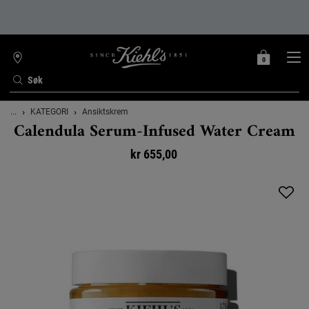
0
MIN
0 PRODUKT
FINN
HANDLEKURV
BUTIKK
Søk
Main content
...
KATEGORI
Ansiktskrem
Calendula Serum-Infused Water Cream
kr 655,00