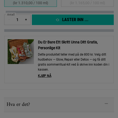
Selected
, 1 of 2
Selected
The product variation
, 2 of 2
(kr 1.310,00 / 100 ml)
(kr 1.165,00 / 100 ml)
Antall
LASTER INN ...
−
+
Du Er Bare Ett Skritt Unna Ditt Gratis,
Personlige Kit
Dette produktet teller med på de 800 kr. Velg ditt
hudbehov — Glow, Repair eller Detox — og få ditt
gratis sommerritual-kit ved å skrive inn koden din i
kassen.
KJØP NÅ
PDP Sections Accordion
Hva er det?