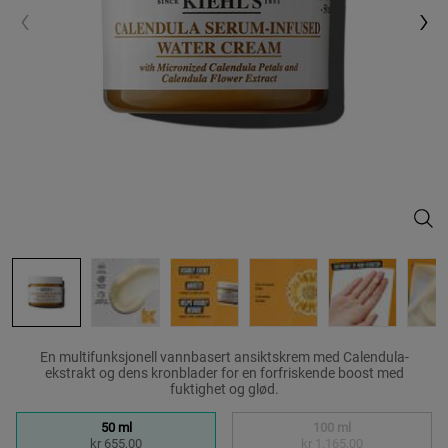
Cale
En multifunksjonell vannbasert ansiktskrem med Calendula-
ekstrakt og dens kronblader for en forfriskende boost med
fuktighet og glød.
Velg en size:
50 ml
100 ml
kr 655,00
kr 1.165,00