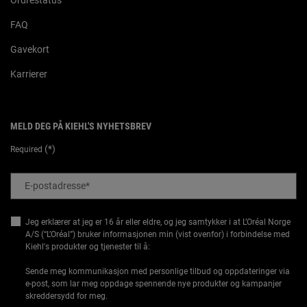
Ordrestatus
FAQ
Gavekort
Karrierer
MELD DEG PÅ KIEHL'S NYHETSBREV
(*)
Required
E-postadresse
*
Jeg erklærer at jeg er 16 år eller eldre, og jeg samtykker i at L’Oréal Norge
A/S (“L’Oréal”) bruker informasjonen min (vist ovenfor) i forbindelse med
Kiehl's produkter og tjenester til å:
Sende meg kommunikasjon med personlige tilbud og oppdateringer via
e-post, som lar meg oppdage spennende nye produkter og kampanjer
skreddersydd for meg.