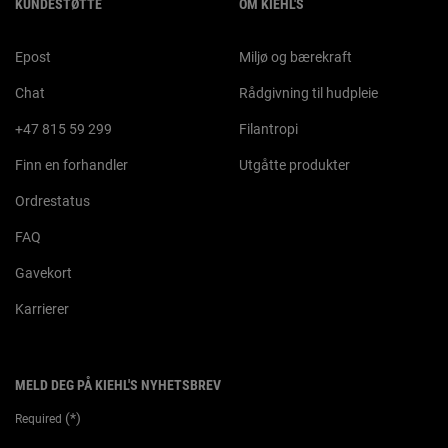
KUNDESTØTTE
OM KIEHL'S
Epost
Miljø og bærekraft
Chat
Rådgivning til hudpleie
+47 815 59 299
Filantropi
Finn en forhandler
Utgåtte produkter
Ordrestatus
FAQ
Gavekort
Karrierer
MELD DEG PÅ KIEHL'S NYHETSBREV
(*)
Required