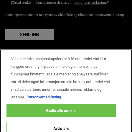
*
L’Oréal bruker informasjonen din, se vår
personvernerklæring
.
Denne hjemmesiden er beskyttet av Cloudflare og tilhørende personvernerklæring
SEND INN
Vi bruker informasjonskapsler for å få nettstedet vårt til å
Produsentinformasjon
fungere ordentlig, tilpasse innhold og annonser, tilby
KIEHL'S
funksjoner knyttet til sosiale medier og analysere trafikken
14, rue Royale - 75008 Paris France
vår. Vi deler også informasjon om din bruk av nettstedet vårt
consumercare@dk.oaccare.com
med våre partnere innenfor sosiale medier, reklame og
BETALINGSINNSTILLINGER
analyse.
Personvernerklæring
kr - NO (NO)
Godta alle cookier
Personvern
Brukervilkår
Nettstedskart
Informasjonskapselinnstillinger
Copyright © 2026 Kiehl’s Since 1851.
Avvis alle
Denne nettsiden er først og fremst rettet mot personer bosatt i Norge.