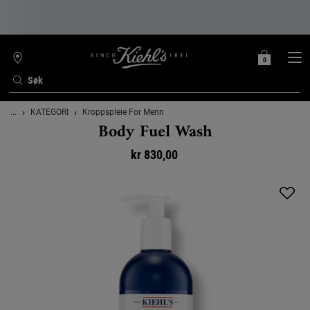
0
MIN
0 PRODUKT
FINN
HANDLEKURV
BUTIKK
Søk
Main content
...
KATEGORI
Kroppspleie For Menn
Body Fuel Wash
kr 830,00