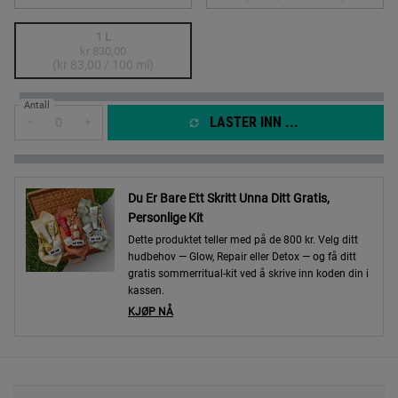
1 L
kr 830,00
Selected
The product variation is out of stock,
, 3 of 3
(kr 83,00 / 100 ml)
Antall
LASTER INN ...
−
+
Du Er Bare Ett Skritt Unna Ditt Gratis,
Personlige Kit
Dette produktet teller med på de 800 kr. Velg ditt
hudbehov — Glow, Repair eller Detox — og få ditt
gratis sommerritual-kit ved å skrive inn koden din i
kassen.
KJØP NÅ
PDP Sections Accordion