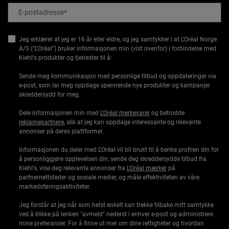
E-postadresse
*
Jeg erklærer at jeg er 16 år eller eldre, og jeg samtykker i at L’Oréal Norge
A/S (“L’Oréal”) bruker informasjonen min (vist ovenfor) i forbindelse med
Kiehl's produkter og tjenester til å:
Sende meg kommunikasjon med personlige tilbud og oppdateringer via
e-post, som lar meg oppdage spennende nye produkter og kampanjer
skreddersydd for meg.
Dele informasjonen min med
L'Oréal merkevarer
og betrodde
reklamepartnere
, slik at jeg kan oppdage interessante og relevante
annonser på deres plattformer.
Informasjonen du deler med L’Oréal vil bli brukt til å berike profilen din for
å personliggjøre opplevelsen din, sende deg skreddersydde tilbud fra
Kiehl's, vise deg relevante annonser fra
L'Oréal mærker
på
partnernettsteder og sosiale medier, og måle effektiviteten av våre
markedsføringsaktiviteter.
Jeg forstår at jeg når som helst enkelt kan trekke tilbake mitt samtykke
ved å klikke på lenken "avmeld" nederst i enhver e-post og administrere
mine preferanser. For å finne ut mer om dine rettigheter og hvordan